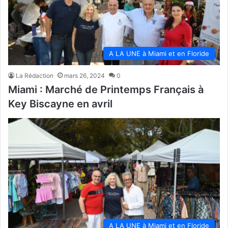
A LA UNE à Miami et en Floride
La Rédaction
mars 26, 2024
0
Miami : Marché de Printemps Français à
Key Biscayne en avril
A LA UNE à Miami et en Floride