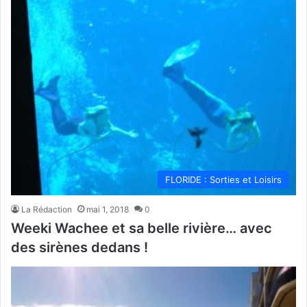
FLORIDE : Sorties et Loisirs
La Rédaction
mai 1, 2018
0
Weeki Wachee et sa belle rivière… avec
des sirènes dedans !