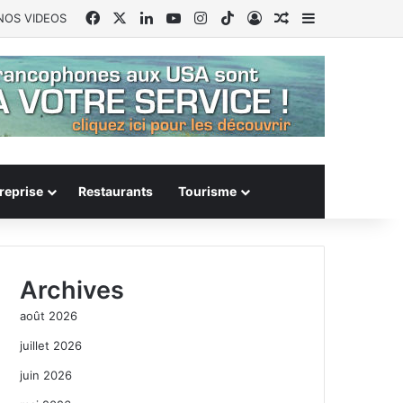
Facebook
X
Linkedin
YouTube
Instagram
TikTok
Connexion
Article Aléatoire
Sidebar (barr
NOS VIDEOS
reprise
Restaurants
Tourisme
Archives
août 2026
juillet 2026
juin 2026