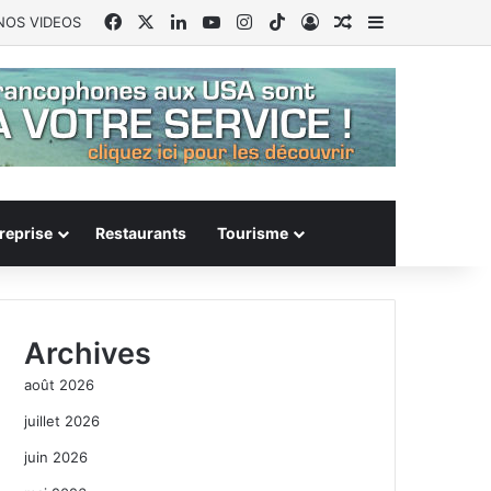
Facebook
X
Linkedin
YouTube
Instagram
TikTok
Connexion
Article Aléatoire
Sidebar (barr
NOS VIDEOS
reprise
Restaurants
Tourisme
Archives
août 2026
juillet 2026
juin 2026