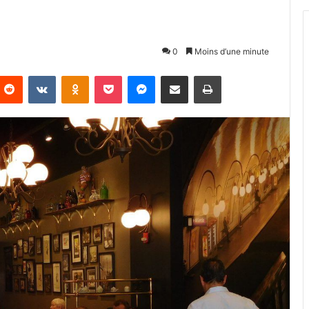
0
Moins d’une minute
Reddit
VKontakte
Odnoklassniki
Pocket
Messenger
Partager par email
Imprimer