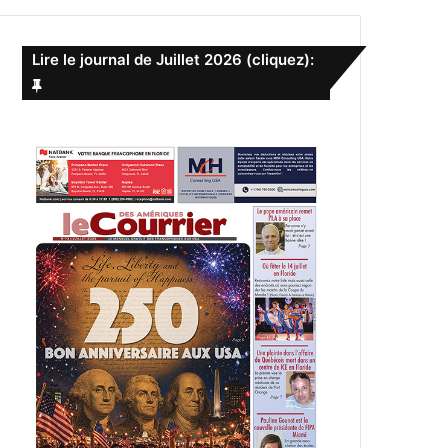
e
r
c
Lire le journal de Juillet 2026 (cliquez):
h
e
r
: