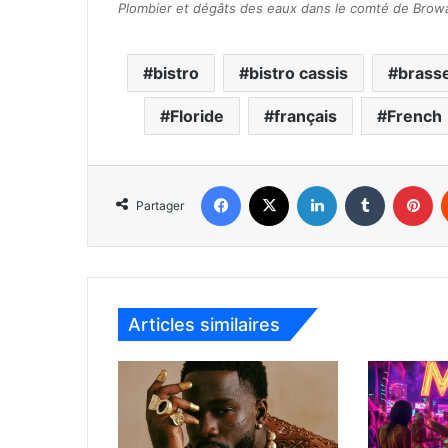
Plombier et dégâts des eaux dans le comté de Browa
bistro
bistro cassis
brasse
Floride
français
French
Facebook
X
Linkedin
Tumblr
Pinterest
Partager
Articles similaires