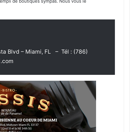
rempli de boutiques sympas. Nous vous le
ta Blvd – Miami, FL – Tél : (786)
i.com