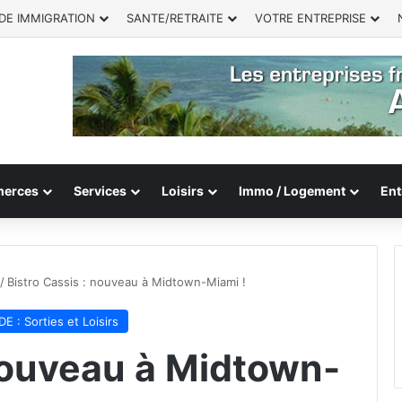
DE IMMIGRATION
SANTE/RETRAITE
VOTRE ENTREPRISE
erces
Services
Loisirs
Immo / Logement
Ent
/
Bistro Cassis : nouveau à Midtown-Miami !
E : Sorties et Loisirs
 nouveau à Midtown-