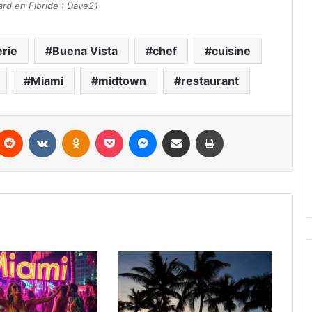
rd en Floride : Dave21
rie
Buena Vista
chef
cuisine
Miami
midtown
restaurant
Reddit
VKontakte
Odnoklassniki
Pocket
Messenger
Partager par email
Imprimer