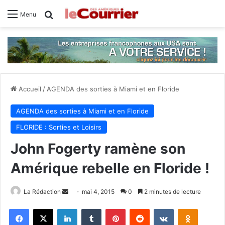
Rechercher
Menu
Accueil
/
AGENDA des sorties à Miami et en Floride
AGENDA des sorties à Miami et en Floride
FLORIDE : Sorties et Loisirs
John Fogerty ramène son
Amérique rebelle en Floride !
La Rédaction
E
mai 4, 2015
0
2 minutes de lecture
n
Facebook
X
Linkedin
Tumblr
Pinterest
Reddit
VKontakte
Odnoklassniki
v