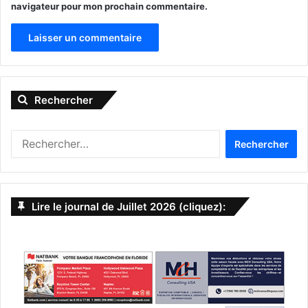
navigateur pour mon prochain commentaire.
– Le 17 mai à West Palm Beach
A
l
Rechercher
t
e
R
r
e
n
c
h
a
e
Lire le journal de Juillet 2026 (cliquez):
t
r
c
i
h
v
e
r
e
:
: