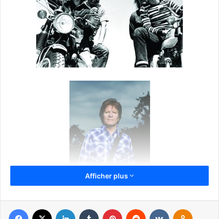
Afficher plus
Facebook
X
Linkedin
Tumblr
Pinterest
Reddit
VKontakte
Odnoklassniki