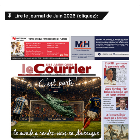
pas (et il ne faut toujours pas) se
Lire le journal de Juin 2026 (cliquez):
fier aux sondages dans cette
élection présidentielle d’un genre
unique. La baisse de Trump dans
ces enquêtes s’était traduite par
une campagne sans précédent
d’une majorité des médias
américains tentant d’accréditer
l’idée de « la fin de Trump » sur la
base de ces sondages. Il n’en a
rien été du tout : dès la mi-
septembre, « The Donald » était
remonté à égalité avec Hillary
Clinton, et la dépassait même