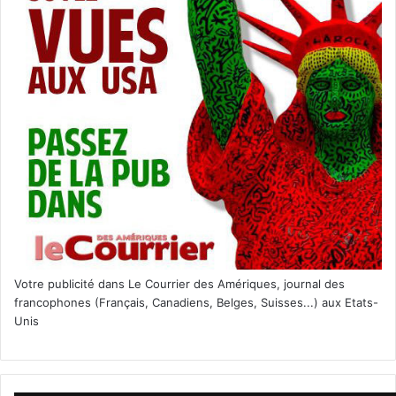
Slate pourrait donner quelques
indications intéressantes durant la
journée.
[spacer color= »0483C2″ icon= »fa-arrow-circle-o-right »
style= »3″]
Trump aux Haïtiens
de Miami : «
Je veux
être votre meilleur
Votre publicité dans Le Courrier des Amériques, journal des
francophones (Français, Canadiens, Belges, Suisses...) aux Etats-
Unis
champion
«