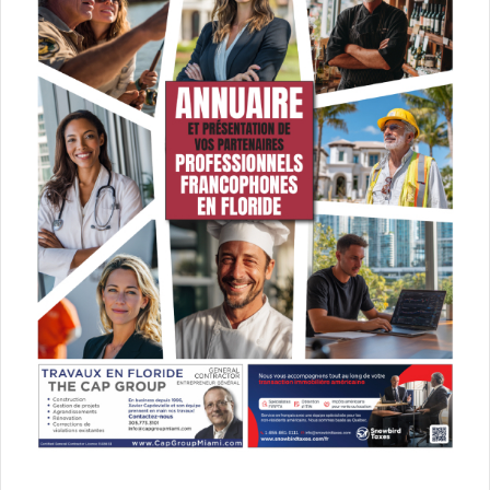
les électeurs Démocrates sont 4%
de moins qu’en 2015 à faire
confiance aux médias (51% en
tout), les indépendants ne sont
plus que 30%. Quant aux
Républicains, ils sont passés de
32% à seulement 14%. Ce qui
signifie que dans la moitié
républicaine de l’Amérique, plus
personne ne fait confiance aux
médias (1 sur 10), et seulement 1
démocrate sur deux … A noter que
les moins de 50 ans décrochent
beaucoup plus vite que les autres