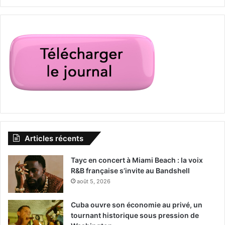
dans leur confiance aux médias.
Bien entendu, depuis quelques
années, les blogs et autres sites
internet véhiculant des théories du
complot incitent les esprits
fragiles à se méfier des mass
médias. Mais le manque de
neutralité massif des médias
Articles récents
américains a évidemment un effet
Tayc en concert à Miami Beach : la voix
contreproductif absolument pas
R&B française s’invite au Bandshell
août 5, 2026
maitrisé : non seulement les
citoyens ne leur font plus
Cuba ouvre son économie au privé, un
confiance, mais en plus ils
tournant historique sous pression de