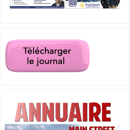
vote par procuration a déjà
commencé dans plusieurs Etats. Si
vous êtes en Floride, nous vous
invitons à venir voir le résultat des
élections avec nous le 8 novembre
à Fort Lauderdale et à Miami (voir
encadré). Les résultats seront
égrenés durant la soirée, mais le
site internet Slate a annoncé qu’il
comptait publier en temps réel les
résultats de ses sondages dans les
Swing States (notamment en
Floride), et ce dès l’ouverture des
bureaux de vote, en s’associant à