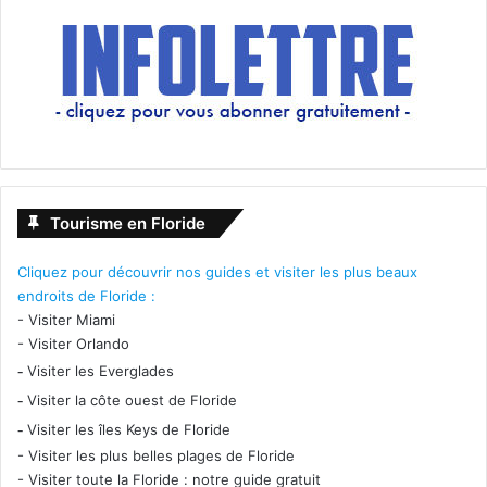
s’approprient le contenu des
médias (et ses revenus
publicitaires), décident à leur
place de la hiérarchisation des
informations, et les mélangent
avec celles des blogs…
Tourisme en Floride
http://www.gallup.com/poll/19554
Cliquez pour découvrir nos guides et visiter les plus beaux
2/americans-trust-mass-media-
endroits de Floride :
-
Visiter Miami
sinks-new-low.aspx
-
Visiter Orlando
-
Visiter les Everglades
-
Visiter la côte ouest de Floride
-
Visiter les îles Keys de Floride
-
Visiter les plus belles plages de Floride
-
Visiter toute la Floride : notre guide gratuit