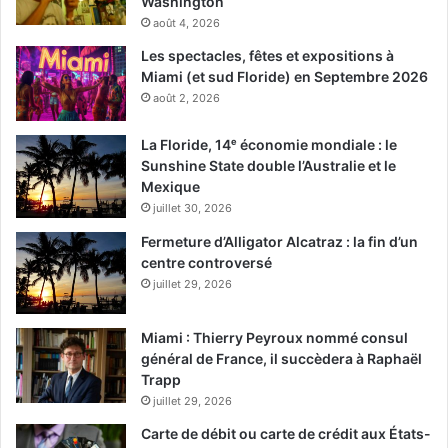
Washington
souhaitent voter à l’inverse de ce
août 4, 2026
que les médias leur demande de
Les spectacles, fêtes et expositions à
faire.
Miami (et sud Floride) en Septembre 2026
août 2, 2026
Dans l’absolu, la diversité des
La Floride, 14ᵉ économie mondiale : le
sources d’information apportée
Sunshine State double l’Australie et le
Mexique
par internet et les réseaux sociaux
juillet 30, 2026
n’est pas un mal. Dans la pratique,
Fermeture d’Alligator Alcatraz : la fin d’un
tout le monde semble perdu, et il
centre controversé
juillet 29, 2026
est bien évident qu’on ne peut pas
plus faire confiance à des
Miami : Thierry Peyroux nommé consul
journalistes amateurs qu’à des
général de France, il succèdera à Raphaël
Trapp
professionnels.
juillet 29, 2026
Carte de débit ou carte de crédit aux États-