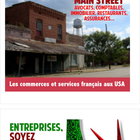
une entreprise d’analyses de
données. «
L
es journalistes sont
placés dans une situation
embarrassante consistant à
cacher des informations », a
expliqué Julia Turner, rédactrice en
chef de Slate. Effectivement, la
presse s’impose un embargo afin
de ne pas divulguer les résultats
avant le dépouillement
, vu que par
le passé des tentatives de
sondages à la sortie des urnes
avaient tourné au fiasco pour les
médias. Néanmoins, l’initiative de