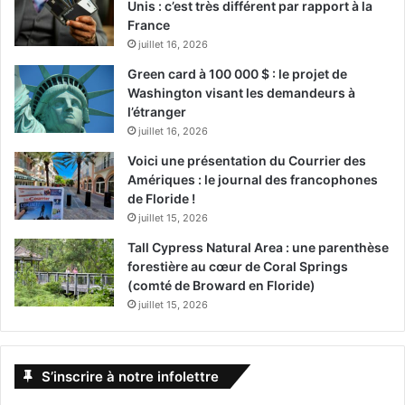
L’histoire des démocraties
Unis : c’est très différent par rapport à la
France
contemporaines est marquée par
juillet 16, 2026
sa proximité avec le « 4ème
Green card à 100 000 $ : le projet de
pouvoir » que constituent les
Washington visant les demandeurs à
l’étranger
médias, notamment aux Etats-
juillet 16, 2026
Unis. Rentrer dans une ère où
Voici une présentation du Courrier des
personne ne pourrait plus se fier à
Amériques : le journal des francophones
de Floride !
l’information devrait réellement
juillet 15, 2026
faire peur, car les conséquences
Tall Cypress Natural Area : une parenthèse
seraient nombreuses et
forestière au cœur de Coral Springs
(comté de Broward en Floride)
imprévisibles.
juillet 15, 2026
Par ailleurs, il est peut-être aussi
temps d’évoquer la manière dont
S’inscrire à notre infolettre
Facebook et Google Actualités