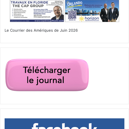
société américaine, sauf les « Blacks » (c’est ce mot qui est
utilisé) qui pensent au contraire à 67% que « Les gens
doivent faire plus attention au langage ». Le politiquement
correct est ainsi une autre ligne de fracture aux USA.
Le Courrier des Amériques de Juin 2026
L’électorat est donc très divisé aux Etats-Unis, pays
fracturé tant au niveau économique et social que dans le
choix du candidat à soutenir. Le premier débat a été
spectaculaire grâce aux personnalités hors normes des
deux candidats, mais hélas, sur le fond, peu de réponses
ont été apportées aux interrogations des Américains.
Gageons que les prochains débats soient de plus grande
qualité !
1 –
www.whitehouse.gov/blog/2016/09/13/income-
poverty-and-health-insurance-united-states-2015
2 –
www.pewresearch.org/fact-tank/2016/07/20/in-