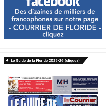
political-correctness-debate-most-americans-think-too-
many-people-are-easily-offended/
[spacer color= »0483C2″ icon= »fa-arrow-circle-o-right »
style= »3″]
Le Guide de la Floride 2025-26 (cliquez)
[spacer color= »0483C2″ icon= »fa-arrow-circle-o-right »
style= »3″]