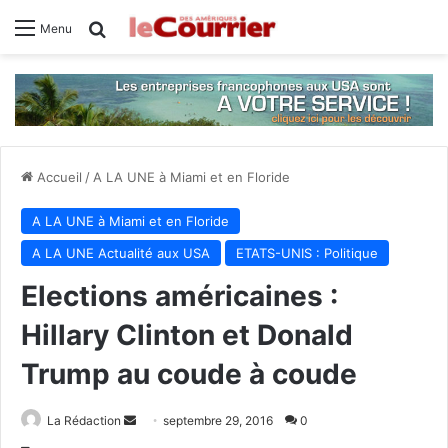
Rechercher
Menu
Accueil
/
A LA UNE à Miami et en Floride
A LA UNE à Miami et en Floride
A LA UNE Actualité aux USA
ETATS-UNIS : Politique
Elections américaines :
Hillary Clinton et Donald
Trump au coude à coude
La Rédaction
E
septembre 29, 2016
0
n