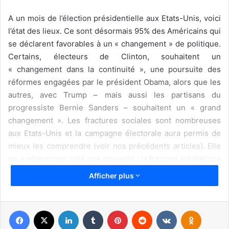
A un mois de l’élection présidentielle aux Etats-Unis, voici
l’état des lieux. Ce sont désormais 95% des Américains qui
se déclarent favorables à un « changement » de politique.
Certains, électeurs de Clinton, souhaitent un
« changement dans la continuité », une poursuite des
réformes engagées par le président Obama, alors que les
autres, avec Trump – mais aussi les partisans du
progressiste Bernie Sanders – souhaitent un « grand
changement ». Les fractures sociales sont nombreuses
aux Etats-Unis et la campagne électorale aura permis de
mieux les comprendre (voir nos précédents articles). Elle
en a néanmoins créé une nouvelle : la fracture médiatique
(voir Editorial dans cette page). Contrairement à ce que les
Afficher plus
médias ont assuré durant l’été, Trump ne s’est pas
effondré, et il ne s’effondrera certainement pas, car il est
porté par une véritable colère, une « énergie du
Facebook
X
Linkedin
Tumblr
Pinterest
Reddit
VKontakte
Odnoklassniki
désespoir » de nombreux américains. Au 27 septembre, il