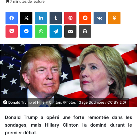
7 minutes de lecture
v
Facebook
X
Linkedin
Tumblr
Pinterest
Reddit
VKontakte
Odnoklassniki
o
y
Pocket
Messenger
WhatsApp
Telegram
Partager par email
Imprimer
e
r
u
n
c
o
u
r
r
i
e
Donald Trump et Hillary Clinton. (Photos : Gage Skidmore / CC BY 2.0)
l
Donald Trump a opéré une forte remontée dans les
sondages, mais Hillary Clinton l’a dominé durant le
premier débat.