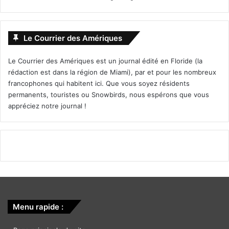
Le Courrier des Amériques
Le Courrier des Amériques est un journal édité en Floride (la
rédaction est dans la région de Miami), par et pour les nombreux
francophones qui habitent ici. Que vous soyez résidents
permanents, touristes ou Snowbirds, nous espérons que vous
[spacer color= »0483C2″ icon= »fa-arrow-circle-o-right »
appréciez notre journal !
style= »3″]
REVOIR LE DEBAT TRUMP/CLINTON :
[ot-video type= »youtube »
url= »https://youtu.be/Ryp51N21vOU »]
Menu rapide :