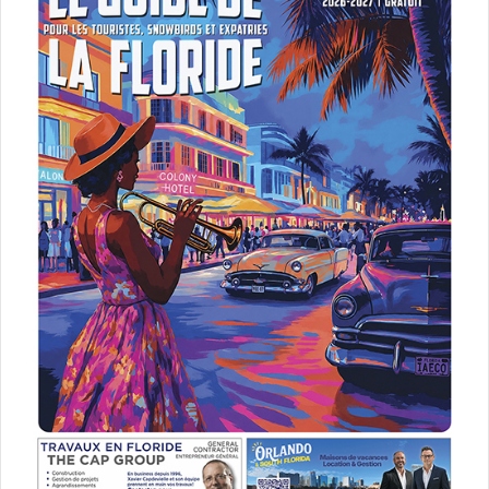
Les résultats
vont-ils être
dévoilés
AVANT
l’élection ?!
C’est la dernière ligne droite : le