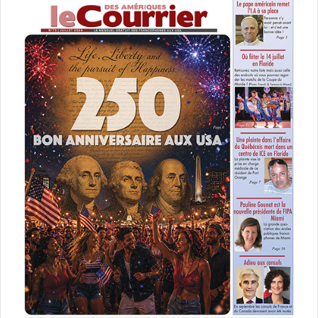
dans 40 pays !
«
Les critiques de Donald Trump ont sans nul doute été
entendues, et il n’est pas évident que ses partisans l’aient
jugé « perdant » durant ce débat, chacun pouvant avoir été
contenté par la prestation de son propre candidat… (sauf
les indécis !). Certes, les électeurs Républicains
attendaient un Trump beaucoup plus incisif, percutant, tel
qu’il en a l’habitude. Les prochains débats des 9 et 19
octobre seront peut-être l’occasion pour lui de passer à la
vitesse supérieure et de remettre en avant son style
« politiquement incorrect » qui a fait son succès.
A ce propos du « politiquement incorrect », une
étude du
Pew Research Center
consacrée à ce sujet (2) donnerait
d’ailleurs plutôt raison à Trump. Elle indique que 59% des
américains pensent que « Les gens sont trop facilement
offensés par le langage » aux Etats-Unis. Cette assertion
est partagée par une majorité de tous les corps de la