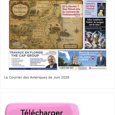
dans plusieurs études.
N’en déplaise aux médias (qui ont
bien le droit d’être contre Trump),
depuis plus d’un an le magnat de
l’immobilier a tissé via les réseaux
sociaux un lien direct avec les
électeurs, et est ainsi le premier
candidat de l’histoire des Etats-
Le Courrier des Amériques de Juin 2026
Unis à pouvoir se passer de la
bienveillance des intermédiaires.
Mais la fracture s’accentue, et pas
forcément pour le meilleur. Pas
une journée sans que le candidat