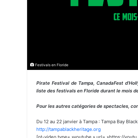
e
l
Festivals en Floride
Pirate Festival de Tampa, CanadaFest d’Ho
liste des festivals en Floride durant le mois d
Pour les autres catégories de spectacles, co
Du 12 au 22 janvier à Tampa : Tampa Bay Black
http://tampablackheritage.org
[ot-video type= »youtube » url= »https://you