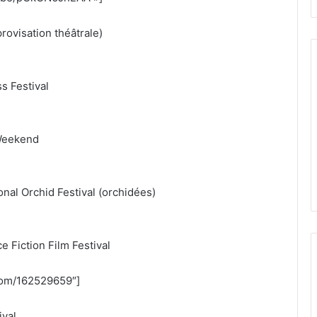
provisation théâtrale)
s Festival
 Weekend
onal Orchid Festival (orchidées)
e Fiction Film Festival
.com/162529659″]
ival