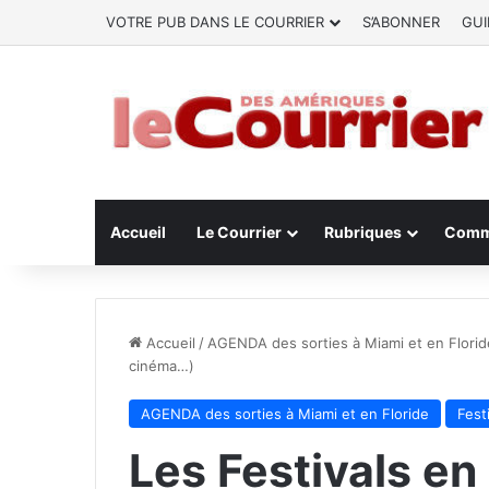
VOTRE PUB DANS LE COURRIER
S’ABONNER
GUI
Accueil
Le Courrier
Rubriques
Comm
Accueil
/
AGENDA des sorties à Miami et en Florid
cinéma…)
AGENDA des sorties à Miami et en Floride
Fest
Les Festivals en 