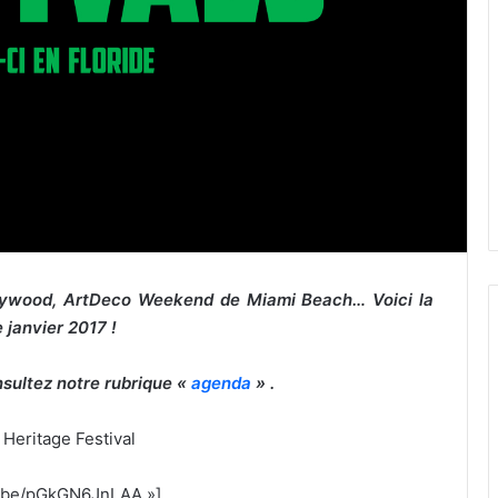
llywood, ArtDeco Weekend de Miami Beach… Voici la
e janvier 2017 !
nsultez notre rubrique «
agenda
» .
 Heritage Festival
tu.be/pGkGN6JnLAA »]