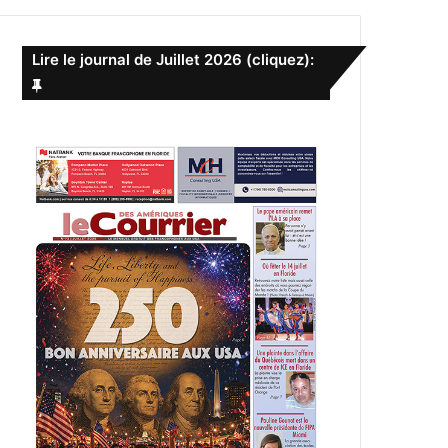
e
r
c
Lire le journal de Juillet 2026 (cliquez):
h
e
r
: