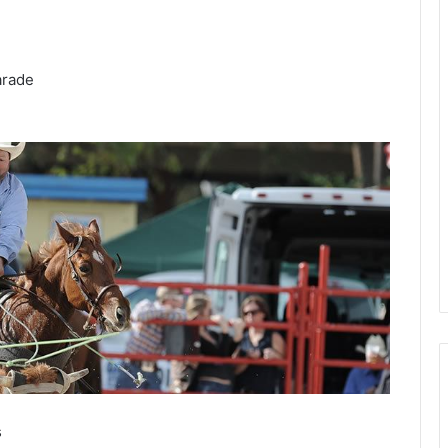
arade
s