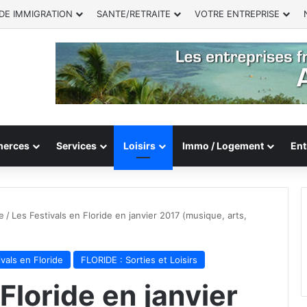
DE IMMIGRATION
SANTE/RETRAITE
VOTRE ENTREPRISE
erces
Services
Loisirs
Immo / Logement
Ent
e
/
Les Festivals en Floride en janvier 2017 (musique, arts,
ivals en Floride
FLORIDE : Sorties et Loisirs
Floride en janvier