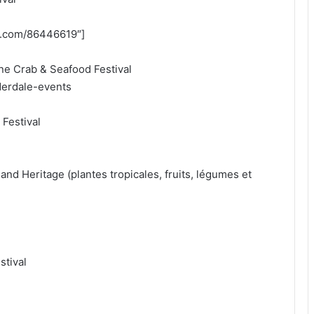
eo.com/86446619″]
one Crab & Seafood Festival
derdale-events
 Festival
and Heritage (plantes tropicales, fruits, légumes et
stival