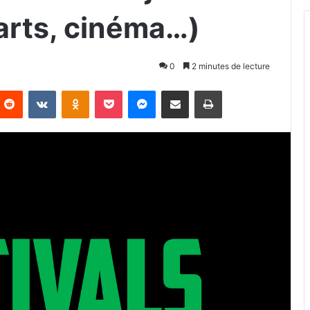
arts, cinéma…)
0
2 minutes de lecture
Reddit
VKontakte
Odnoklassniki
Pocket
Messenger
Partager par email
Imprimer