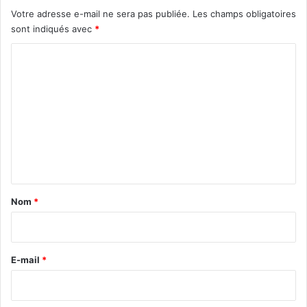
Votre adresse e-mail ne sera pas publiée.
Les champs obligatoires
sont indiqués avec
*
C
o
m
m
e
n
t
a
Nom
*
i
r
e
E-mail
*
6 mois
8 mois
Canadiens
*
congrès
durée de séjour