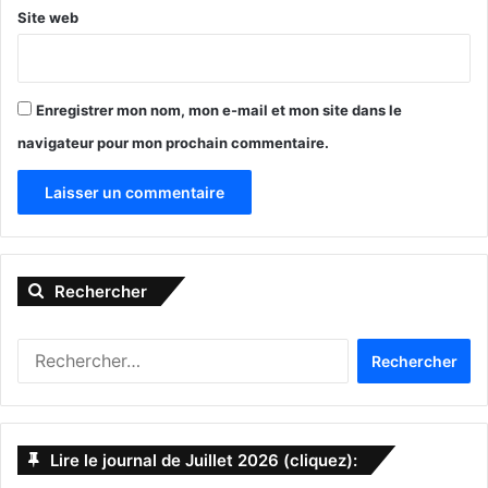
Site web
États-Unis d'Amérique (USA)
Floride
loi
Québécois
snowbirds
Enregistrer mon nom, mon e-mail et mon site dans le
navigateur pour mon prochain commentaire.
A
l
Rechercher
t
e
R
r
e
n
c
h
a
e
Lire le journal de Juillet 2026 (cliquez):
t
r
c