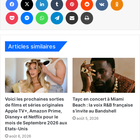
Pocket
Messenger
WhatsApp
Telegram
Partager par email
Imprimer
Home
Articles similaires
– Du 3 au 4 novembre à Jacksonville : NAS Jax Air Show
http://www.nasjaxairshow.com
Voici les prochaines sorties
Tayc en concert à Miami
de films et séries originales
Beach : la voix R&B française
Apple TV+, Amazon Prime,
s’invite au Bandshell
Disney+ et Netflix pour le
août 5, 2026
mois de Septembre 2026 aux
Etats-Unis
août 6, 2026