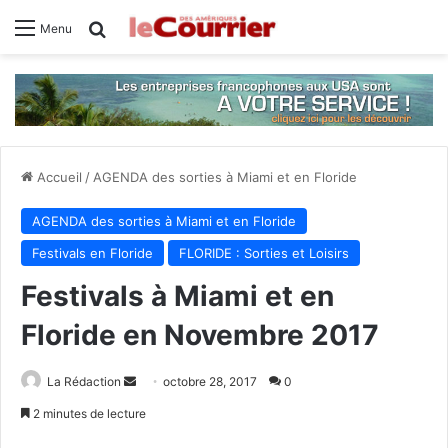
Rechercher
Menu
Accueil
/
AGENDA des sorties à Miami et en Floride
AGENDA des sorties à Miami et en Floride
Festivals en Floride
FLORIDE : Sorties et Loisirs
Festivals à Miami et en
Floride en Novembre 2017
La Rédaction
E
octobre 28, 2017
0
n
2 minutes de lecture
v
Facebook
X
Linkedin
Tumblr
Pinterest
Reddit
VKontakte
Odnoklassniki