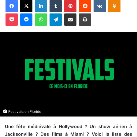
o
y
Pocket
Messenger
WhatsApp
Telegram
Partager par email
Imprimer
e
r
u
n
c
o
u
r
r
i
e
l
Festivals en Floride
Une fête médiévale à Hollywood ? Un show aérien à
Jacksonville ? Des films à Miami ? Voici la liste des