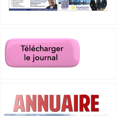
beach/
[ot-video type= »youtube »
url= »https://youtu.be/lOXpZG7XfwY »]
– Le 12 novembre à Sunrise : Grace Jamaican Jerk Festival
(musique, cuisine)
http://www.jerkfestival.com
– Du 18 au 19 novembre à Miami (Virginia Key) : Afrikin
Fest
http://www.afrikin.org
– Du 18 au 19 novembre : Sarasota Fine Art Festival
http://www.paragonartevents.com/S-31-
Sarasota+Fall+Fine+Art+Festival.html
– Du 18 au 19 novembre au Collier County Museum de
Naples : Old Florida Festival (avec fort et garnison de