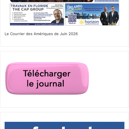
Festival
https://www.coralgablesfoodwineandspirits.com
[ot-video type= »youtube »
url= »https://youtu.be/J8VPJcetYyw »]
Le Courrier des Amériques de Juin 2026
– Les 11, 12, 18 et 19 novembre à Hollywood : Camelot
Days (fête médiévale à T.Y. Park)
http://camelotdays.com