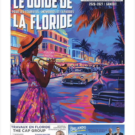
– Le 11 novembre : Bubble Run Miami et le 18 à Orlando
(course dans la mousse)
http://bubblerun.com/upcoming-locations/miami-fl-2017/
– Le 12 novembre à Hallandale (The Diplomat Golf &
Tennis Club) : Festivals of Speed (auto moto)
http://www.festivalsofspeed.com/js_events/hallandale-