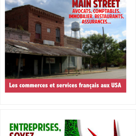
conquistadors espagnols, démonstration de cuisine
d’époque…)
https://www.colliermuseums.com/calendar-event/old-
florida-festival
– Le 18 novembre à Jacksonville : Mandarin Fall Festival &
Chili Cook-Off
http://mandarincouncil.org/fall-festival-chili-cook-off/
– Le 18 novembre à Southwest Ranches (Miami) : Ride for
the Ranches
http://www.southwestranches.org
– Les 18 et 19 novembre : Miami Harvest (fête d’automne
avec une foultitude d’activités familiales) :
http://www.miamiharvest.com
– Les 18 et 19 novembre : Taste Talks Miami (festival