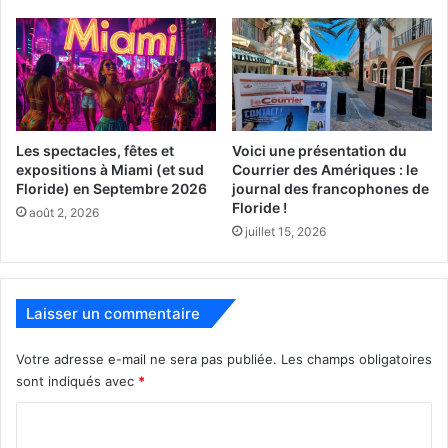
– Du 3 au 5 novembre à Riviera Beach : BRT Weekend
(musique caribéenne)
https://www.brtweekend.com
[ot-video type= »youtube »
url= »https://youtu.be/ctC7MhK-bj0″]
Les spectacles, fêtes et
Voici une présentation du
expositions à Miami (et sud
Courrier des Amériques : le
– Le 4 novembre à Miami : iHeartRadio Fiesta Latina
Floride) en Septembre 2026
journal des francophones de
Floride !
(chanteurs latino) :
août 2, 2026
juillet 15, 2026
https://news.iheart.com/featured/iheartradio-fiesta-latina/
– Les 4 et 5 novembre : Fort Lauderdale Pet Expo
Laisser un commentaire
(animaux domestiques)
http://www.southfloridapetexpo.com
Votre adresse e-mail ne sera pas publiée.
Les champs obligatoires
sont indiqués avec
*
– Le 4 novembre : Boca Raton Wine & Food Festival
C
(Sanborn Square Park)
o