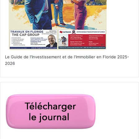
Le Guide de l'Investissement et de l'Immobilier en Floride 2025-
2026
air show
Camelot Days
festivals
films
Floride
Jacksonville
liste
medieval fest
Miami
musique
Orlando
programme