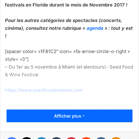
festivals en Floride durant le mois de Novembre 2017 !
Pour les autres catégories de spectacles (concerts,
cinéma), consultez notre rubrique «
agenda
» : tout y est
!
[spacer color= »1F81C2″ icon= »fa-arrow-circle-o-right »
style= »3″]
– Du 1er au 5 novembre à Miami (et alentours) : Seed Food
& Wine Festival
https://www.seedfoodandwine.com
– Du 1er au 5 novembre à Miami : Women’s International
Film & Arts Festival
Afficher plus
Facebook
X
Linkedin
Tumblr
Pinterest
Reddit
VKontakte
Odnoklassniki