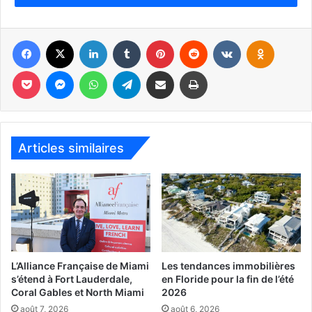
Facebook
X
Linkedin
Tumblr
Pinterest
Reddit
VKontakte
Odnoklassniki
Pocket
Messenger
WhatsApp
Telegram
Partager par email
Imprimer
Articles similaires
L’Alliance Française de Miami
Les tendances immobilières
s’étend à Fort Lauderdale,
en Floride pour la fin de l’été
Coral Gables et North Miami
2026
août 7, 2026
août 6, 2026