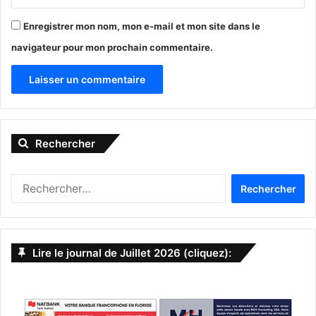
Enregistrer mon nom, mon e-mail et mon site dans le
navigateur pour mon prochain commentaire.
A
l
Rechercher
t
e
R
r
e
n
c
h
a
e
Lire le journal de Juillet 2026 (cliquez):
t
r
c
i
h
v
e
r