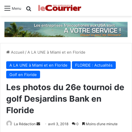
Rechercher
Menu
Accueil
/
A LA UNE à Miami et en Floride
A LA UNE à Miami et en Floride
FLORIDE : Actualités
Golf en Floride
Les photos du 26e tournoi de
golf Desjardins Bank en
Floride
La Rédaction
E
avril 3, 2018
0
Moins d’une minute
n