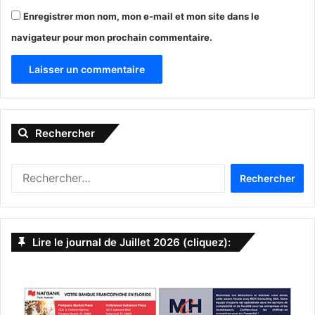
Enregistrer mon nom, mon e-mail et mon site dans le
navigateur pour mon prochain commentaire.
A
l
Rechercher
t
e
R
r
e
n
c
h
a
e
Lire le journal de Juillet 2026 (cliquez):
t
r
c
i
h
v
e
r
e