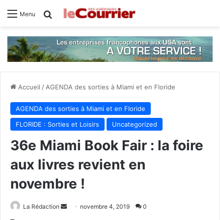
Rechercher
Menu
Accueil
/
AGENDA des sorties à Miami et en Floride
AGENDA des sorties à Miami et en Floride
FLORIDE : Sorties et Loisirs
Uncategorized
36e Miami Book Fair : la foire
aux livres revient en
novembre !
La Rédaction
E
novembre 4, 2019
0
n