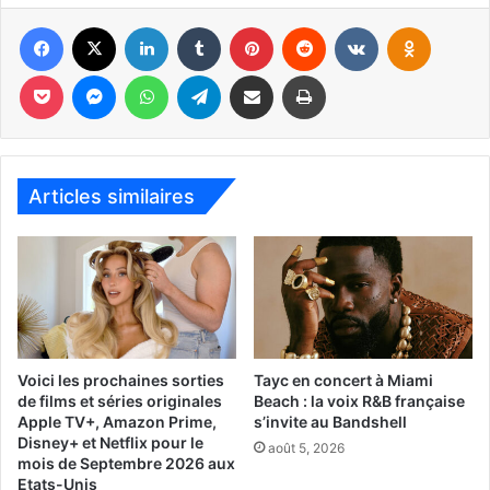
Facebook
X
Linkedin
Tumblr
Pinterest
Reddit
VKontakte
Odnoklassniki
Pocket
Messenger
WhatsApp
Telegram
Partager par email
Imprimer
Articles similaires
Des centaines d’écrivains seront de nouveau présents,
250 éditeurs et librairies, que vous pourrez par exemple
retrouver durant la très populaire « street fair », la foire de
rue, avec tous styles de livres : du neuf à l’antiquité, en
Voici les prochaines sorties
Tayc en concert à Miami
de films et séries originales
Beach : la voix R&B française
passant par une allée complète de livres pour enfants !
Apple TV+, Amazon Prime,
s’invite au Bandshell
Disney+ et Netflix pour le
août 5, 2026
Des dizaines d’auteurs hispaniques, créoles et
mois de Septembre 2026 aux
Etats-Unis