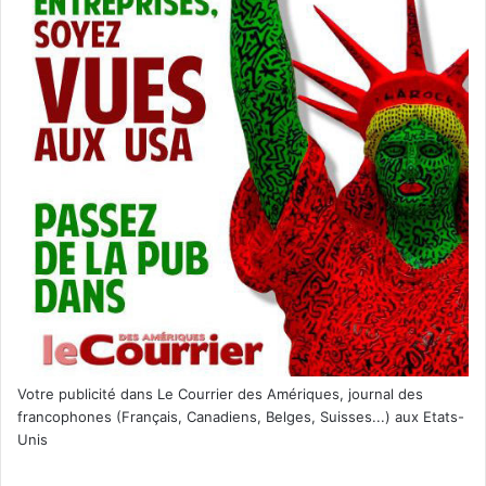
Administration) a donné son accord initial à la compagnie
Archer Aviation pour la mise en service de ses véhicules
volants pouvant transporter cinq passagers.
Archer s’est accordé avec l’entreprise de parkings REEF
afin d’utiliser les toits des parkings pour ses décollages et
atterrissages.
Deux autres compagnies de taxis-volants auraient déjà
reçu ce « préagrément » : Joby et Lilium.
Il risque bien d’y avoir une clientèle soucieuse d’éviter les
bouchons dans les mégalopoles.
Les grandes villes du monde transformées en ruches…. ça
va être amusant. Espérons que ça n’apporte pas trop de
nuisances.
Votre publicité dans Le Courrier des Amériques, journal des
LOISIRS
francophones (Français, Canadiens, Belges, Suisses...) aux Etats-
Unis