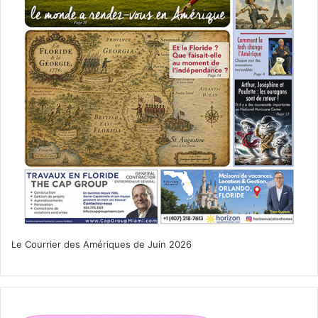
and Furies, est une exploration provocante et opportune
du pouvoir brut de la créativité féminine dans un monde
corrompu. »
Matrix, par Lauren Groff
Le Courrier des Amériques de Juin 2026
Harlem Shuffle, Par Colson
Whitehead
Le génial auteur d’Underground Railroad revient avec un