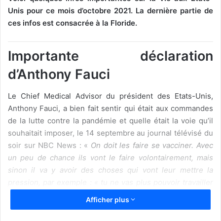
Unis pour ce mois d’octobre 2021. La dernière partie de
ces infos est consacrée à la Floride.
Importante déclaration
d’Anthony Fauci
Le Chief Medical Advisor du président des Etats-Unis,
Anthony Fauci, a bien fait sentir qui était aux commandes
de la lutte contre la pandémie et quelle était la voie qu’il
souhaitait imposer, le 14 septembre au journal télévisé du
soir sur NBC News : «
On doit les faire se vacciner. Avec
un peu de chance ils vont le faire volontairement, mais
sinon il va y avoir des choses qui vont leur mettre la
pression, par exemple : « tu ne vas plus pouvoir travailler
dans cette agence-là ou cette administration-là ; tu ne vas
Afficher plus
pas pouvoir aller dans cette université, à moins que tu sois
vacciné ». Et je pense que quand on aura commencé à