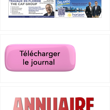
Arrivée massive de Haïtiens au
Texas
Près de 15000 haïtiens candidats à l’immigration sont
arrivés en septmebre dans la région de Del Rio au Texas.
La plupart auraient préalablement transité par le Brésil et
le Chili en 2016 ou 2017 avant de tenter cette fois
d’accéder aux Etats-Unis. Les autorités américaines ont
commencé à les transporter par avion vers Port-au-