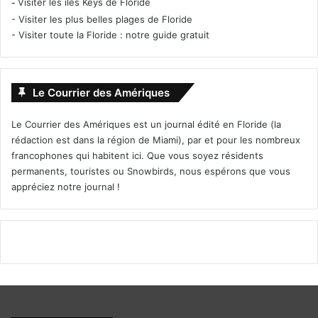
-
Visiter les îles Keys de Floride
-
Visiter les plus belles plages de Floride
-
Visiter toute la Floride : notre guide gratuit
Le Courrier des Amériques
Le Courrier des Amériques est un journal édité en Floride (la
rédaction est dans la région de Miami), par et pour les nombreux
francophones qui habitent ici. Que vous soyez résidents
permanents, touristes ou Snowbirds, nous espérons que vous
Bienvenue à Rebecca Bourgin !
appréciez notre journal !
Rebecca Bourgin est la nouvelle consule adjointe, et chef
de chancellerie du consulat de France à Miami. Elle
remplace à ce poste Sandra Pouliquen (qui laisse pour sa
part de bons souvenirs de son efficacité !).
Rebecca Bourgin était auparavant consule à l’ambassade
de France en Serbie.