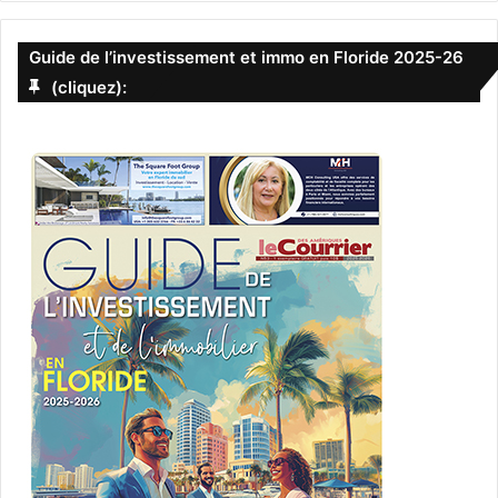
Dernier mois pour l’expo
Guide de l’investissement et immo en Floride 2025-26
Kusama
(cliquez):
La magnifique exposition de l’artiste Yayoi Kusama au
New-York Botanical Gardens est jusqu’au 31 octobre. Si
vous n’y êtes pas encore allé, il faut vous précipiter !
www.nybg.org/event/kusama/