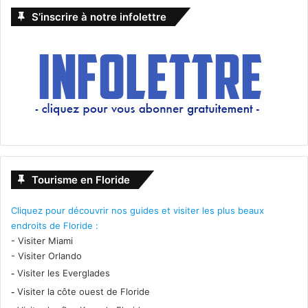
S’inscrire à notre infolettre
CHEZ LES
FRANCOPHONES DE
FLORIDE
Décès de Charles Molina
Tourisme en Floride
Beaucoup d’émotion suite au décès soudain de Charles
Cliquez pour découvrir nos guides et visiter les plus beaux
Molina à l’âge de 20 ans, en septembre. On peut retrouver
endroits de Floride :
les tableaux du jeune artiste d’origine belge ici :
-
Visiter Miami
-
Visiter Orlando
www.charlymoly.com
-
Visiter les Everglades
-
Visiter la côte ouest de Floride