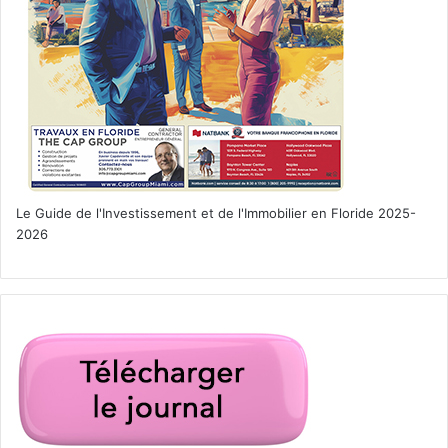
Dancing Pumpkin, 2020. The New York Botanical Garden, 2021.
Urethane paint on bronze. © YAYOI KUSAMA. Courtesy of Ota
Fine Arts, Victoria Miro, and David Zwirner. Photo by Robert
Benson Photography.
Dexter cherche un sang
nouveau !
Le Guide de l'Investissement et de l'Immobilier en Floride 2025-
Les fans de la série Dexter vont être heureux, le 7
2026
novembre arrivera sur Showtime une mini-série de 10
épisodes « Dexter : nouveau sang ». Environ 10 ans après
les évènements de la saison 8, Dexter Morgan n’est plus à
Miami : il a déménagé dans la ville (fictive) d’Iron Lake,
dans l’État de New-York. Il y a ouvert une boutique locale
et vit maintenant sous l’identité de Jim Lindsay, et a
réprimé ses pulsions de tueur en série.
https://youtu.be/hA-oCTUrNfE