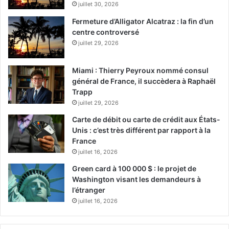
juillet 30, 2026
Fermeture d’Alligator Alcatraz : la fin d’un
centre controversé
juillet 29, 2026
Miami : Thierry Peyroux nommé consul
Miami Seaquarium
général de France, il succèdera à Raphaël
Trapp
juillet 29, 2026
Ils ont du nez
Carte de débit ou carte de crédit aux États-
Unis : c’est très différent par rapport à la
Première mondiale : deux chiens renifleurs de covid-19
France
ont été officiellement été installés à l’aéroport de Miami. Il
juillet 16, 2026
s’agit d’un programme pilote pour lequel ils avaient déjà
Green card à 100 000 $ : le projet de
trouvé plusieurs cas de covid chez les employés de
Washington visant les demandeurs à
l’aéroport. Les chiens détectent les malades à 97.5%, alors
l’étranger
que ceux-ci ne savent pas forcément qu’ils le sont. Cobra
juillet 16, 2026
est un malinois belge, alors que One Betta est un berger
hollandais.