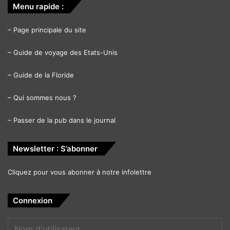
Menu rapide :
–
Page principale du site
–
Guide de voyage des Etats-Unis
–
Guide de la Floride
–
Qui sommes nous ?
–
Passer de la pub dans le journal
Rebecca Bourgin
Newsletter : S’abonner
Solidarité Canada/USA
Cliquez pour vous abonner à notre infolettre
Pour le 20e anniversaire du 11 septembre, le consulat du
Connexion
Canada est allé distribué des paniers cadeaux à 20
stations de pompiers du sud Floride. Ici la consule Susan
Harper on compagnie de Danielle Levine Cava, maire de