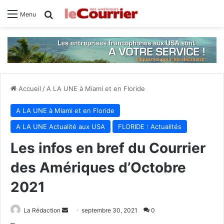
Rechercher
Menu
Accueil
/
A LA UNE à Miami et en Floride
A LA UNE à Miami et en Floride
A LA UNE Actualité aux USA
FLORIDE : Actualités
Les infos en bref du Courrier
des Amériques d’Octobre
2021
La Rédaction
E
septembre 30, 2021
0
n