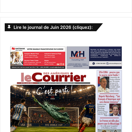
Matrix, par Lauren Groff
En voici l’histoire : Chassée de la cour royale par Aliénor
Lire le journal de Juin 2026 (cliquez):
d’Aquitaine, jugée trop grossière et peu faite pour le
mariage ou la vie de cour, Marie de France, dix-sept ans,
est envoyée en Angleterre pour être la nouvelle prieure
d’une abbaye appauvrie, ses religieuses au bord de la
famine et en proie à la maladie.
D’abord interloquée par la sévérité de sa nouvelle vie,
Marie trouve concentration et amour dans la vie collective
avec ses sœurs singulières et changeantes.
« Aussi sensible au sacré que au profane, Matrix
rassemble des courants de violence, de sensualité et
d’extase religieuse dans un portrait fascinant d’une
passion dévorante, d’une foi aberrante et d’une femme à
travers et autour de laquelle l’histoire se déplace. Le
nouveau roman de Lauren Groff, son premier depuis Fates