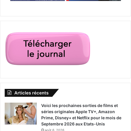
EN FLORIDE
Articles récents
Grand Prix de Miami
Voici les prochaines sorties de films et
séries originales Apple TV+, Amazon
La première édition du Grand Prix de F1 se déroulera
Prime, Disney+ et Netflix pour le mois de
(enfin) le 8 mai 2022 à Miami Gardens, autour du Hard
Septembre 2026 aux Etats-Unis
Rock Stadium. En revanche les fans de ce sport sont
août 6, 2026