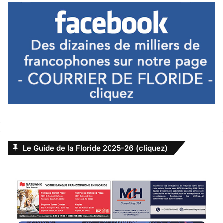
France : Zemmour bouscule les
sondages
Le 21 septembre, le journaliste (de droite) Eric Zemmour
n’était toujours pas candidat à l’élection présidentielle
(avril 2022), mais il était déjà dans les sondages à 11%. S’il
continue d’augmenter, il pourrait (par effet balancier)
ramener le ticket du second tour à moins de 20% pour
celui qui ira affronter le président sortant, Emmanuel
Macron (si ce dernier reste stable). Outre Marine Le Pen et
Eric Zemmour, aussi bien Xavier Bertrand que Valérie
Pécresse peuvent pour le moment prétendre à passer
Le Guide de la Floride 2025-26 (cliquez)
cette barre (pour la droite) et Jean-Luc Mélenchon (pour la
gauche).
Voir notre analyse complète ici :