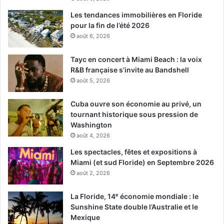
heureux, en revanche ceux qui comptent voir de jolis
Les tendances immobilières en Floride
paysages urbains et plages de Miami risquent d’être
pour la fin de l’été 2026
mécontents… le parking du Hard Rock c’est pas forcément
août 6, 2026
ce qu’il y a de plus photogénique dans la région…
Tayc en concert à Miami Beach : la voix
R&B française s’invite au Bandshell
Hécatombe animale au
août 5, 2026
Seaquarium
Cuba ouvre son économie au privé, un
tournant historique sous pression de
Cinq grands dauphins et un bébé otarie sont morts en 13
Washington
mois au Miami Seaquarium, entre mars 2019 et avril 2020.
août 4, 2026
Pour quatre des six mammifères, la cause venait de
Les spectacles, fêtes et expositions à
traumatismes, ce qui inquiète des associatifs.
Miami (et sud Floride) en Septembre 2026
août 2, 2026
La Floride, 14ᵉ économie mondiale : le
Sunshine State double l’Australie et le
Mexique