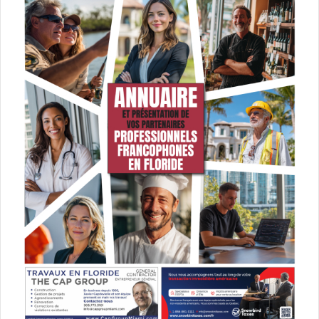
Harlem Shuffle, Par Colson Whitehead
Simone de Beauvoir
Trente-cinq ans après son décès, son roman
« Inséparable » vient d’être publié aux Etats-Unis en
septembre (un an après la France). Une nouvelle
autobiographique écrite en 1954 qui raconte l’amitié
passionnée qui unit Sylvie à Andrée – alter égo de Simone
de Beauvoir et d’Élisabeth Lacoin (Zaza) – depuis l’âge de
neuf ans. Andrée est joyeuse, impertinente, audacieuse
tandis que Sylvie plus traditionnelle et timide se sent
irrésistiblement attirée par cette personnalité solaire.
Ensemble elles apprennent à se libérer des conventions
et des attentes asphyxiantes de leur entourage,
ignorantes du prix tragique à payer pour leur liberté et
leurs ambitions intellectuelles et existentielle.