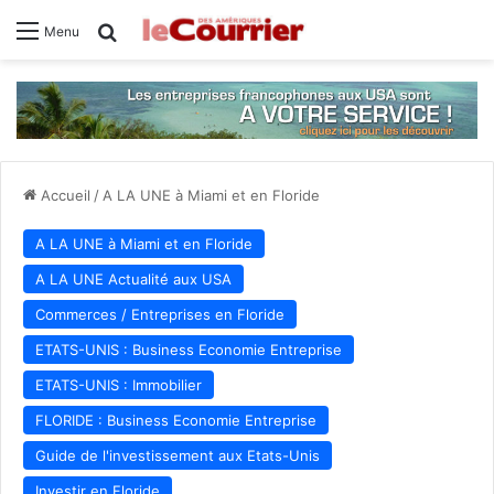
Rechercher
Menu
Accueil
/
A LA UNE à Miami et en Floride
A LA UNE à Miami et en Floride
A LA UNE Actualité aux USA
Commerces / Entreprises en Floride
ETATS-UNIS : Business Economie Entreprise
ETATS-UNIS : Immobilier
FLORIDE : Business Economie Entreprise
Guide de l'investissement aux Etats-Unis
Investir en Floride