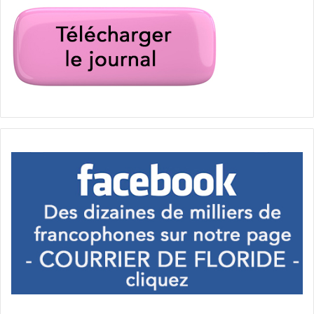
États-Unis d'Amérique (USA)
Floride
investir
investissement
maison
Marine Gold
non résident
prêt hypothécaire
prêt immobilier
résident