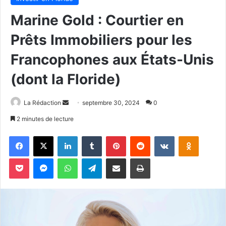
Marine Gold : Courtier en
Prêts Immobiliers pour les
Francophones aux États-Unis
(dont la Floride)
Envoyer
La Rédaction
septembre 30, 2024
0
un
2 minutes de lecture
courriel
Facebook
X
Linkedin
Tumblr
Pinterest
Reddit
VKontakte
Odnoklas
Pocket
Messenger
WhatsApp
Telegram
Partager par email
Imprimer