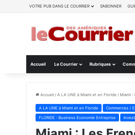
VOTRE PUB DANS LE COURRIER
S’ABONNER
GUI
Accueil
Le Courrier
Rubriques
Comm
Accueil
/
A LA UNE à Miami et en Floride
/
Miami : 
A LA UNE à Miami et en Floride
Commerces / En
FLORIDE : Business Economie Entreprise
Invest
Miami : Les Fren