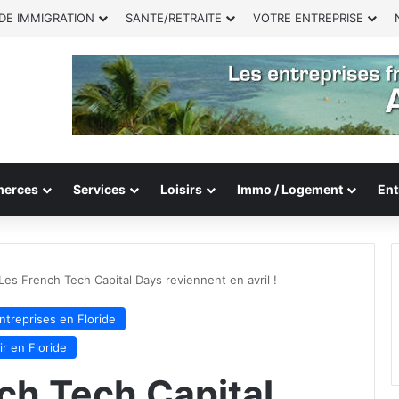
DE IMMIGRATION
SANTE/RETRAITE
VOTRE ENTREPRISE
erces
Services
Loisirs
Immo / Logement
Ent
Les French Tech Capital Days reviennent en avril !
treprises en Floride
ir en Floride
ch Tech Capital