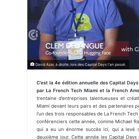
e
l
David Azar, à droite, lors des Capital Days l'an passé.
C’est la 4e édition annuelle des Capital Days 
par La French Tech Miami et la French A
trentaine d’entreprises talentueuses et cré
Miami devant leurs pairs et des partenaires po
l’un des trois responsables de La French Tec
conférenciers cette année, comme Michael Ran
qui a eu un énorme succès ici, qui a levé de
deuxième jour. Cette année les Capital Days s