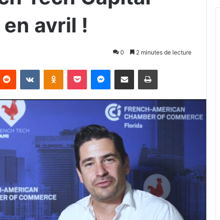
en avril !
0
2 minutes de lecture
Reddit
VKontakte
Odnoklassniki
Pocket
Messenger
Partager par email
Imprimer