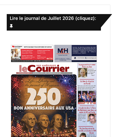
e
r
c
Lire le journal de Juillet 2026 (cliquez):
h
e
r
: