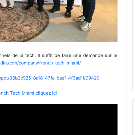
nels de la tech. Il suffit de faire une demande sur le
din.com/company/french-tech-miami/
io/spot/38b2c925-8a18-47fa-baef-4f3ad1b99420
rench Tech Miami cliquez ici