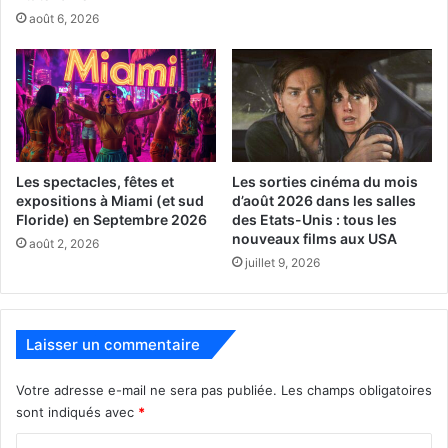
août 6, 2026
Mr. Goalie
Les spectacles, fêtes et
Les sorties cinéma du mois
expositions à Miami (et sud
d’août 2026 dans les salles
Floride) en Septembre 2026
des Etats-Unis : tous les
Réalisateur :
Ryan McInerney
nouveaux films aux USA
août 2, 2026
Avec :
Glenn Hall, Bobby Hull, Gerry Cheevers
juillet 9, 2026
(documentaire centré sur des figures du hockey)
Résumé :
Ce documentaire plonge dans l’univers des
Laisser un commentaire
gardiens de but légendaires du hockey, explorant leurs
carrières, leurs philosophies et l’impact de la position la
Votre adresse e-mail ne sera pas publiée.
Les champs obligatoires
plus singulière du sport sur l’identité canadienne.
sont indiqués avec
*
Projection :
23 février 2026 à 18 h00
–
Baptist Health