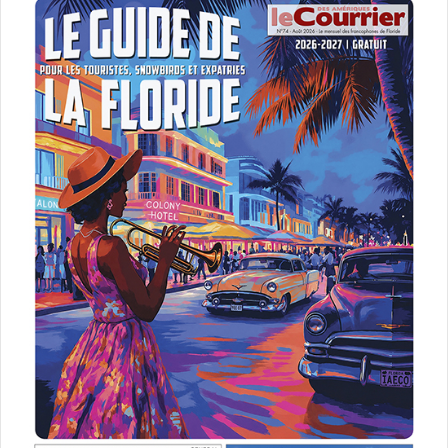
festival du film Floride
films à voir Floride
films canadiens
films indépendants
films internationaux
FLIFF 2026
Fort Lauderdale film festival
Mr. Goalie IcePlex
projections Fort Lauderdale
soirée d’ouverture FLIFF
The Bear Inside a Whale
WingMan film