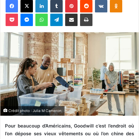
o
y
Pocket
Messenger
WhatsApp
Telegram
Partager par email
Imprimer
e
r
u
n
c
o
u
r
r
i
e
l
Crédit photo : Julia M Cameron
Pour beaucoup d’Américains, Goodwill c’est l’endroit où
l’on dépose ses vieux vêtements ou où l’on chine des