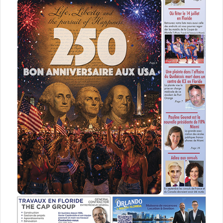
association caritative
don vêtements
formation emploi
friperie américaine
Goodwill
insertion professionnelle