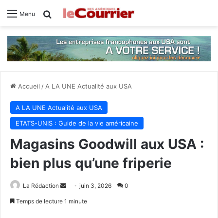
Rechercher
Menu
Accueil
/
A LA UNE Actualité aux USA
A LA UNE Actualité aux USA
ETATS-UNIS : Guide de la vie américaine
Magasins Goodwill aux USA :
bien plus qu’une friperie
La Rédaction
E
juin 3, 2026
0
n
Temps de lecture 1 minute
v
Facebook
X
Linkedin
Tumblr
Pinterest
Reddit
VKontakte
Odnoklassniki