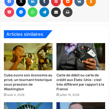
Pocket
Messenger
WhatsApp
Telegram
Partager par email
Imprimer
Articles similaires
Tout commence en 1902, à Boston. Un pasteur méthodiste
imagine un modèle simple et révolutionnaire : collecter
des vêtements usagés, les remettre en état, les vendre, et
utiliser cet argent non pas pour distribuer des aides, mais
Cuba ouvre son économie au
Carte de débit ou carte de
pour offrir du travail aux plus démunis. L’idée est de
privé, un tournant historique
crédit aux États-Unis : c’est
sous pression de
très différent par rapport à la
donner des compétences plutôt que des béquilles. Une
Washington
France
philosophie qui reste au cœur de l’organisation
août 4, 2026
juillet 16, 2026
aujourd’hui.