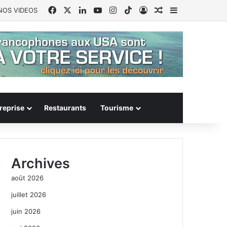
Facebook
X
Linkedin
YouTube
Instagram
TikTok
Connexion
Article Aléatoire
Sidebar (barr
NOS VIDEOS
reprise
Restaurants
Tourisme
Archives
août 2026
juillet 2026
juin 2026