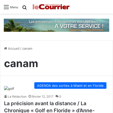
Rechercher
Menu
Accueil
/
canam
canam
AGENDA des sorties à Miami et en Floride
La Rédaction
février 12, 2017
0
La précision avant la distance / La
Chronique « Golf en Floride » d’Anne-