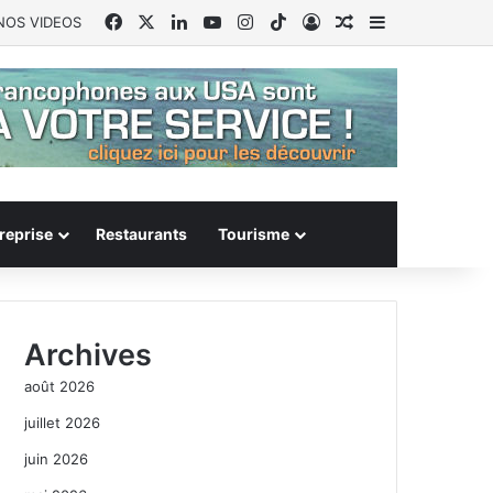
Facebook
X
Linkedin
YouTube
Instagram
TikTok
Connexion
Article Aléatoire
Sidebar (barr
NOS VIDEOS
reprise
Restaurants
Tourisme
Archives
août 2026
juillet 2026
juin 2026