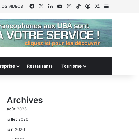
Facebook
X
Linkedin
YouTube
Instagram
TikTok
Connexion
Article Aléatoire
Sidebar (barr
NOS VIDEOS
reprise
Restaurants
Tourisme
Archives
août 2026
juillet 2026
juin 2026