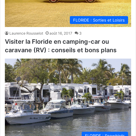
FLORIDE : Sorties et Loisirs
Laurence Rousselot
août 16, 2017
3
Visiter la Floride en camping-car ou
caravane (RV) : conseils et bons plans
FLORIDE : Snowbirds