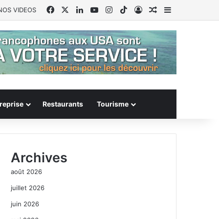
Facebook
X
Linkedin
YouTube
Instagram
TikTok
Connexion
Article Aléatoire
Sidebar (barr
NOS VIDEOS
reprise
Restaurants
Tourisme
Archives
août 2026
juillet 2026
juin 2026