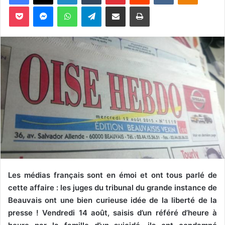
o
Pocket
Messenger
WhatsApp
Telegram
Partager par email
Imprimer
y
e
r
u
n
c
o
u
r
r
i
e
l
Les médias français sont en émoi et ont tous parlé de
cette affaire : les juges du tribunal du grande instance de
Beauvais ont une bien curieuse idée de la liberté de la
presse ! Vendredi 14 août, saisis d’un référé d’heure à