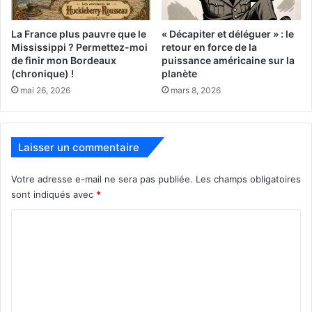
dernier en réaction à l’attentat de Charlie Hebdo, que les
Français avaient eu une grande prise de conscience de la
La France plus pauvre que le
« Décapiter et déléguer » : le
nécessaire mobilisation pour la défense de la presse.
Mississippi ? Permettez-moi
retour en force de la
Apparemment certains fonctionnaires du ministère de la
de finir mon Bordeaux
puissance américaine sur la
Justice n’en ont pas été informés !
(chronique) !
planète
mai 26, 2026
mars 8, 2026
Pour voir le reportage que France3 Picardie consacre au
sujet, choisissez l’édition du 15 août sur cette page :
Laisser un commentaire
http://france3-
regions.francetvinfo.fr/picardie/emissions/jt-1920-picardie
Votre adresse e-mail ne sera pas publiée.
Les champs obligatoires
sont indiqués avec
*
C
o
m
m
e