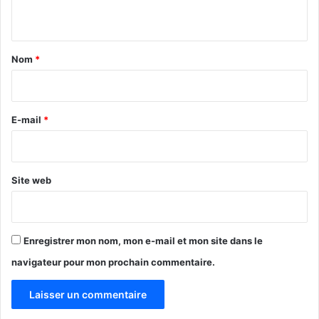
n
t
a
Nom
*
i
r
e
E-mail
*
*
Site web
censure
France
journal
Enregistrer mon nom, mon e-mail et mon site dans le
liberté de la presse
oise hebdo
navigateur pour mon prochain commentaire.