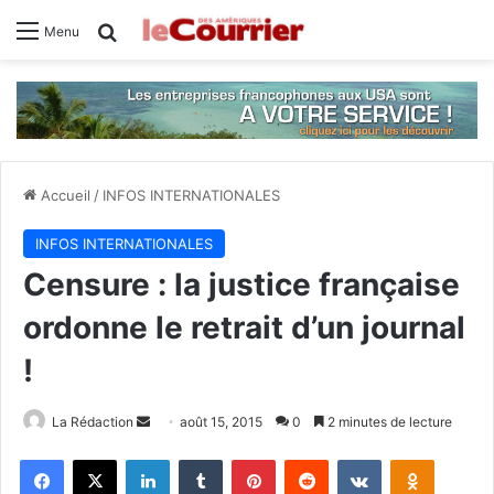
Rechercher
Menu
Accueil
/
INFOS INTERNATIONALES
INFOS INTERNATIONALES
Censure : la justice française
ordonne le retrait d’un journal
!
La Rédaction
E
août 15, 2015
0
2 minutes de lecture
n
Facebook
X
Linkedin
Tumblr
Pinterest
Reddit
VKontakte
Odnoklassniki
v