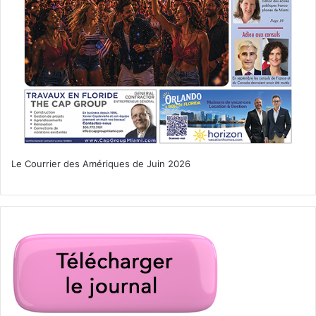
www.silverprod.us
http://www.ticketmaster.com/event/0D004E6493077305
[ot-video type= »youtube »
url= »https://youtu.be/KAp6bHuHKnQ »]
Le Courrier des Amériques de Juin 2026
[ot-video type= »youtube »
url= »https://youtu.be/CuK_2ckCIec »]