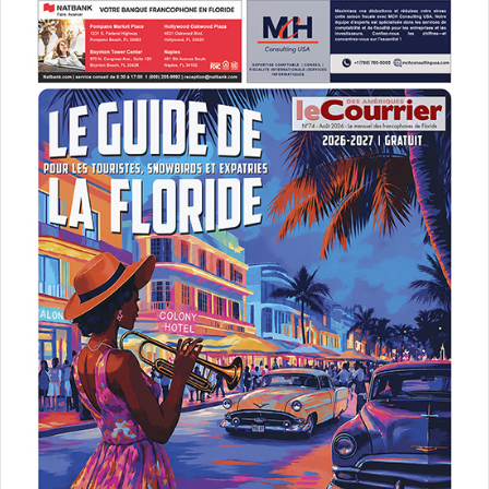
chanteur
concert
États-Unis d'Amérique (USA)
Floride
Miami
spectacle
Stromae
tour