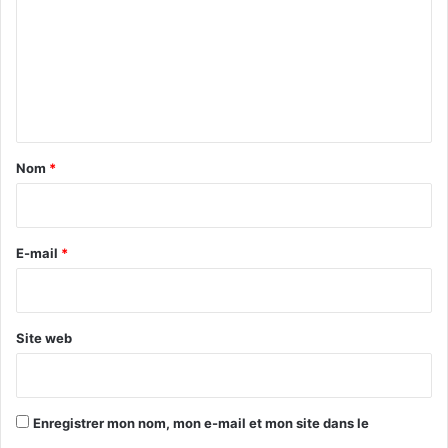
m
m
e
n
t
a
Nom
*
i
art contemporain
artiste
r
Doris Salcedo
Miami
pamm
e
E-mail
*
pérez art museum miami
*
Site web
Enregistrer mon nom, mon e-mail et mon site dans le