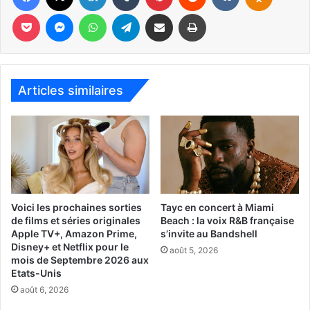
l’absence et la perte, et ses expériences personnelles
Pocket
Messenger
WhatsApp
Telegram
Partager par email
Imprimer
touchent alors à l’universel à travers ses installations de
grande taille qu’elle a déjà présenté un peu partout dans le
monde.
Du 22 avril au 17 juillet au PAMM (Pérez Art Museum de
Articles similaires
Miami).
www.pamm.org/exhibitions/doris-salcedo
www.art21.org/artists/doris-salcedo
Voici les prochaines sorties
Tayc en concert à Miami
www.pamm.org
de films et séries originales
Beach : la voix R&B française
Apple TV+, Amazon Prime,
s’invite au Bandshell
1103 Biscayne Blvd., Miami, FL 33132 | 305 375 3000 |
Disney+ et Netflix pour le
août 5, 2026
info@pamm.org
mois de Septembre 2026 aux
Etats-Unis
août 6, 2026