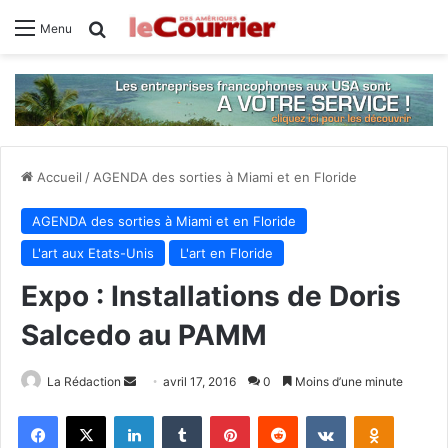
Rechercher
Menu
Accueil
/
AGENDA des sorties à Miami et en Floride
AGENDA des sorties à Miami et en Floride
L'art aux Etats-Unis
L'art en Floride
Expo : Installations de Doris
Salcedo au PAMM
La Rédaction
E
avril 17, 2016
0
Moins d’une minute
n
Facebook
X
Linkedin
Tumblr
Pinterest
Reddit
VKontakte
Odnoklassniki
v