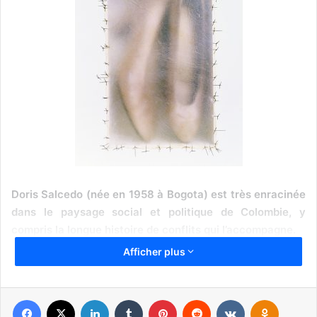
Doris Salcedo (née en 1958 à Bogota) est très enracinée
dans le paysage social et politique de Colombie, y
compris la longue histoire de conflits qui l’accompagne.
Afficher plus
Ses installations élégantes et poétique balancent la gravit
des sujets. Plutôt que de représenter littéralement la
violence ou le traumatisme, Salcedo évoque adroitement
Facebook
X
Linkedin
Tumblr
Pinterest
Reddit
VKontakte
Odnoklassniki