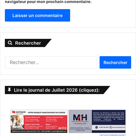
navigateur pour mon prochain commentaire.
A
l
Rechercher
t
e
R
r
e
n
c
h
a
e
Lire le journal de Juillet 2026 (cliquez):
t
r
c
i
h
v
e
r
e
:
: