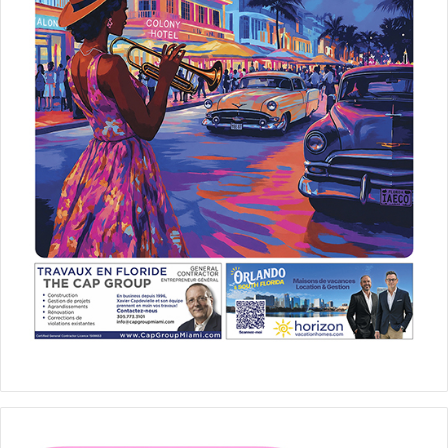
concert
Floride
lake worth
Miami
Québécois