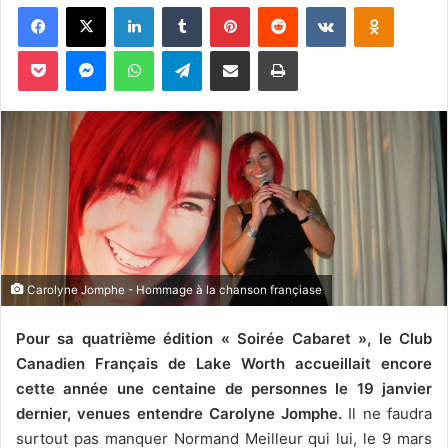
Facebook
X
Linkedin
Tumblr
Pinterest
Reddit
VKontakte
Odnoklassniki
v
o
Pocket
Messenger
WhatsApp
Telegram
Partager par email
Imprimer
y
e
r
u
n
c
o
u
r
r
Carolyne Jomphe - Hommage à la chanson françiase
i
e
Pour sa quatrième édition « Soirée Cabaret », le Club
l
Canadien Français de Lake Worth accueillait encore
cette année une centaine de personnes le 19 janvier
dernier, venues entendre Carolyne Jomphe.
Il ne faudra
surtout pas manquer Normand Meilleur qui lui, le 9 mars