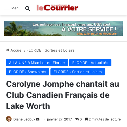
Rechercher
Menu
Accueil
/
FLORIDE : Sorties et Loisirs
A LA UNE à Miami et en Floride
FLORIDE : Actualités
FLORIDE : Snowbirds
FLORIDE : Sorties et Loisirs
Carolyne Jomphe chantait au
Club Canadien Français de
Lake Worth
Diane Ledoux
E
janvier 27, 2017
0
2 minutes de lecture
n