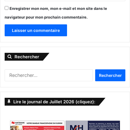
Enregistrer mon nom, mon e-mail et mon site dans le
navigateur pour mon prochain commentaire.
A
l
Rechercher
t
e
R
r
e
n
c
h
a
e
Lire le journal de Juillet 2026 (cliquez):
t
r
c
i
h
v
e
r
e