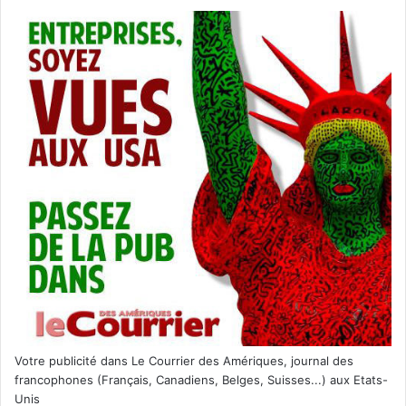
(saison 4)
La série phénomène espagnole revient enfin, toujours
Votre publicité dans Le Courrier des Amériques, journal des
avec son « Professeur » ! Si vous aimez les intrigues
francophones (Français, Canadiens, Belges, Suisses...) aux Etats-
policières… ne la manquez pas !
Unis