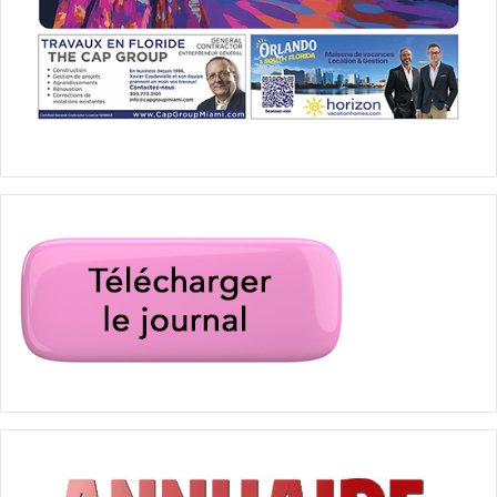
Un père doit faire face aux accusations contre son fils de
14 ans suspecté de meurtre.
NETFLIX ORIGINALS
Le 3 avril :
Coffee & Kareem
(film)