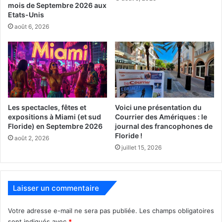
Harry Bosch.
mois de Septembre 2026 aux
Etats-Unis
août 6, 2026
APPLE TV+
Les spectacles, fêtes et
Voici une présentation du
Le 3 avril :
expositions à Miami (et sud
Courrier des Amériques : le
Floride) en Septembre 2026
journal des francophones de
Floride !
août 2, 2026
Home Before Dark
juillet 15, 2026
(saison 1)
Laisser un commentaire
Votre adresse e-mail ne sera pas publiée.
Les champs obligatoires
sont indiqués avec
*