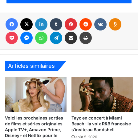
En avril :
Facebook
X
Linkedin
Tumblr
Pinterest
Reddit
VKontakte
Odnoklassniki
Bosch (saison 6)
Pocket
Messenger
WhatsApp
Telegram
Partager par email
Imprimer
Articles similaires
Ce doit être l’avant-dernière saison de cette série qui est
Voici les prochaines sorties
Tayc en concert à Miami
de films et séries originales
Beach : la voix R&B française
la plus ancienne produite par Amazon Prime, et qui est
Apple TV+, Amazon Prime,
s’invite au Bandshell
centrée sur le pas-toujours-content flic de Hollywood,
Disney+ et Netflix pour le
août 5, 2026