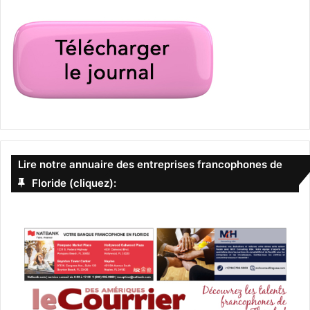
la drogue ! Un film de Julien Leclercq avec
Sami Bouajila
,
Samy Seghir
,
Redouanne Harjane
.
Le 17 avril :
Sergio (film)
Lire notre annuaire des entreprises francophones de
Floride (cliquez):
Ce biopic raconte l’histoire de
Sérgio Vieira de Mello,
fonctionnaire international brésilien des Nations unies, tué