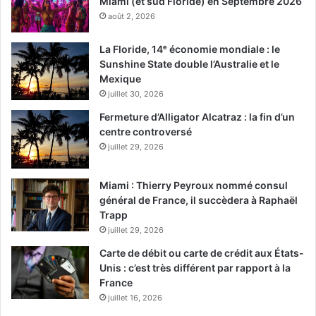
Miami (et sud Floride) en Septembre 2026
août 2, 2026
La Floride, 14ᵉ économie mondiale : le
Sunshine State double l’Australie et le
Mexique
juillet 30, 2026
Fermeture d’Alligator Alcatraz : la fin d’un
Extraction raconte l’histoire d’un mercenaire (C
hris
centre controversé
Hemsworth joue le rôle)
qui se fait embaucher au marché
juillet 29, 2026
noir pour récupérer le fils kidnappé d’un seigneur du
crime. Mais cette mission va s’avérer bien difficile…
Miami : Thierry Peyroux nommé consul
général de France, il succèdera à Raphaël
Trapp
Le 30 avril :
juillet 29, 2026
Carte de débit ou carte de crédit aux États-
The Victims’ Game
Unis : c’est très différent par rapport à la
France
juillet 16, 2026
(film)