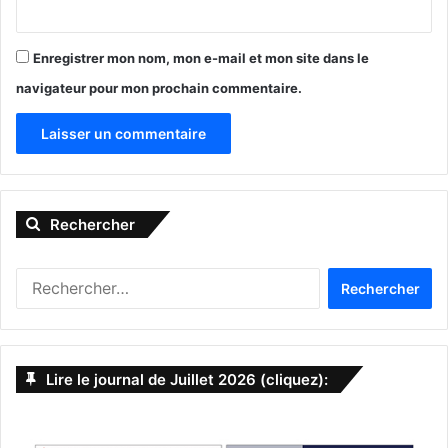
Enregistrer mon nom, mon e-mail et mon site dans le
navigateur pour mon prochain commentaire.
Le 17 avril :
A
Home (docusérie)
l
Rechercher
t
e
R
r
e
n
c
h
a
e
Lire le journal de Juillet 2026 (cliquez):
t
r
c
i
h
v
Home (docusérie)
e