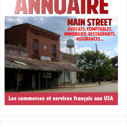
Kareem Manning, 12 ans, embauche un criminel pour
effrayer le nouveau petit ami de sa mère. Mais ça ne se
passe pas comme prévu, et ils se retrouvent aux prises
avec le roi de la drogue de Détroit
Le 3 avril :
Money Heist / La
Casa De Papel