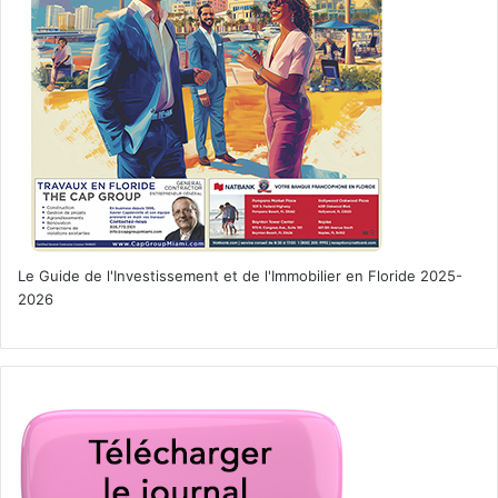
Une série de téléréalité japonaise dans laquelle des
Le Guide de l'Investissement et de l'Immobilier en Floride 2025-
concurrents vivent ensemble à Tokyo.
2026
Le 10 avril :
Brews Brother