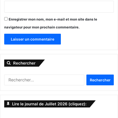
GLTF
Grande Loge Traditionnelle de France
Enregistrer mon nom, mon e-mail et mon site dans le
navigateur pour mon prochain commentaire.
loge
Miami
A
l
Rechercher
t
e
R
r
e
n
c
h
a
e
Lire le journal de Juillet 2026 (cliquez):
t
r
c
i
h