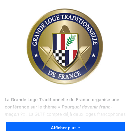
La Grande Loge Traditionnelle de France organise une
conférence sur le thème «
Pourquoi devenir franc-
maçon ?
« .
La GLTF compte déjà deux loges francophones
en Sud Floride.
Afficher plus