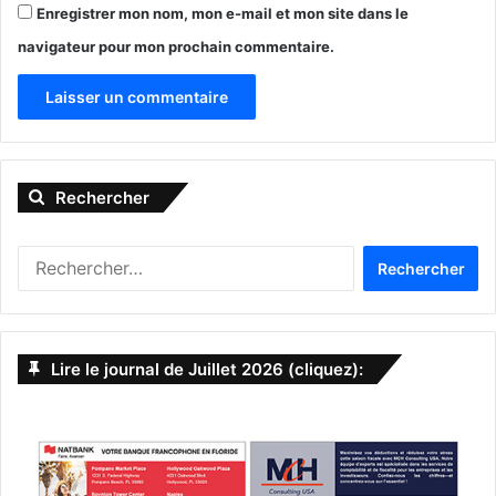
Enregistrer mon nom, mon e-mail et mon site dans le
navigateur pour mon prochain commentaire.
A
l
Rechercher
t
e
R
r
e
n
c
h
a
e
Lire le journal de Juillet 2026 (cliquez):
t
r
c
i
h
v
e
r
e