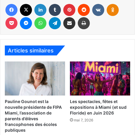
recommander de nouveau aux Snowbirds d’être prudents
Facebook
X
Linkedin
Tumblr
Pinterest
Reddit
VKontakte
Odnoklassniki
avec leurs réservations. Par exemple, le site internet
Pocket
Messenger
WhatsApp
Telegram
Partager par email
Imprimer
Segula Vacations est toujours en ligne…
–
Rappel de l’histoire
–
Comment déjouer les arnaques à la location pour
Articles similaires
Snowbirds
Publicité :
Pauline Gounot est la
Les spectacles, fêtes et
nouvelle présidente de FIPA
expositions à Miami (et sud
Miami, l’association de
Floride) en Juin 2026
parents d’élèves
mai 7, 2026
francophones des écoles
publiques