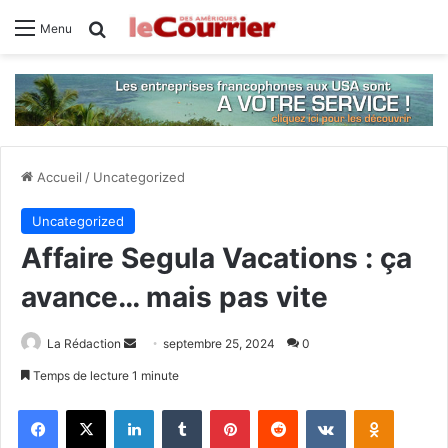
Rechercher
Menu
Accueil
/
Uncategorized
Uncategorized
Affaire Segula Vacations : ça
avance… mais pas vite
La Rédaction
E
septembre 25, 2024
0
n
Temps de lecture 1 minute
v
Facebook
X
Linkedin
Tumblr
Pinterest
Reddit
VKontakte
Odnoklassniki
o
y