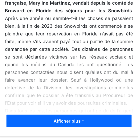
française, Maryline Martinez, vendait depuis le comté de
Broward en Floride des séjours pour les Snowbirds.
Après une année où semble-t-il les choses se passaient
bien, à la fin de 2023 des Snowbirds ont commencé à se
plaindre que leur réservation en Floride n’avait pas été
faite, même s’ils avaient payé tout ou partie de la somme
demandée par cette société. Des dizaines de personnes
se sont déclarées victimes sur les réseaux sociaux et
quand les médias du Canada les ont questionné. Les
personnes contactées nous disent qu’elles ont du mal à
faire avancer leur dossier. Sauf à Hollywood où une
détective de la Division des investigations criminelles
confirme que le dossier a été transmis au Procureur de
l’Etat pour voir si il va y avoir des poursuites criminelles.
Dans tous les cas, les personnes qui ont perdu de l’argent
doivent mettre la pression sur les autorités (et déjà porter
Afficher plus
plainte).
Alors que la nouvelle saison approche, on ne peut que