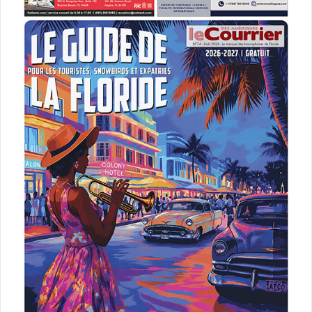
Glass Animals
– 17 juin : Jacksonville
– 18 juin : Fort Lauderdale
– 19 juin : Tampa
Alternative Rock / Indie
Ginger Root
– 17 juin : Pensacola
– 18 juin : Tampa
– 20 juin : Orlando
– 21 juin : Fort Lauderdale
Alternative Rock / Indie
Rainbow Kitten Surprise
– 17 juin : Fort Lauderdale
– 18 juin : : Clearwater