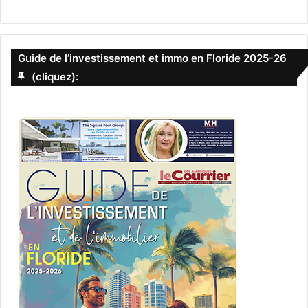
Big Country
– 24 juin : Jacksonville
Guide de l’investissement et immo en Floride 2025-26
– 26 juin : Daytona Beach
(cliquez):
– 27 juin : Melbourne
– 28 juin : St Petersburg
– 29 juin : Mt Dora
Pop Music / Soft Rock
Slightly Stoopid
– 26 juin : Jacksonville
– 27 juin : Clearwater
– 28 juin : West Palm Beach
– 29 juin : Cocoa
Pop Music / Soft Rock
Kidz Bop Kids