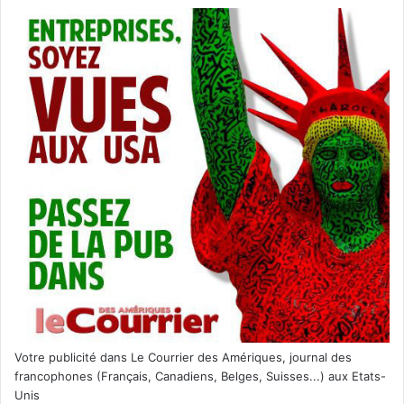
Ziggy Alberts
– 21 juin : St Petersburg
– 22 juin : Miami Beach
Alternative Rock / Indie
Alejandro Fernandez
– 21 juin : Miami
Votre publicité dans Le Courrier des Amériques, journal des
– 22 juin : Estero
francophones (Français, Canadiens, Belges, Suisses...) aux Etats-
Latin Music
Unis