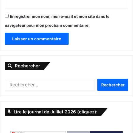
Mau y Ricky
– 5 juin : Orlando
Enregistrer mon nom, mon e-mail et mon site dans le
– 7 juin : Miami Beach
navigateur pour mon prochain commentaire.
Latin Music
Dierks Bentley
A
– 6 juin : Tampa
l
– 7 juin : West Palm Beach
Rechercher
Country / Folk
t
e
Rechercher :
r
7 juin
Fantasia
n
Hard Rock Live
a
Hollywood
Lire le journal de Juillet 2026 (cliquez):
t
Soul / R&B
i
v