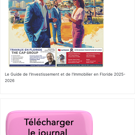
– 26 juin : West Palm Beach
– 27 juin : Jacksonville
Pop Music / Soft Rock
Kyle Smith
– 26 juin : DeLand
– 27 juin : Stuart
– 28 juin : Melbourne
– 29 juin : St Augustine
Le Guide de l'Investissement et de l'Immobilier en Floride 2025-
Country / Folk
2026
Billy Currington
– 27 juin : St Augustine
– 28 juin : Boca Raton
Country / Folk