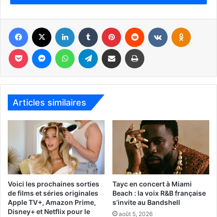
Facebook
X
Linkedin
Tumblr
Pinterest
Reddit
VKontakte
Odnoklas
Pocket
Messenger
WhatsApp
Telegram
Partager par email
Imprimer
Articles similaires
1er juin
Rotimi
Revolution Live
Fort Lauderdale
Pop Music / Soft Rock
Turnover
Voici les prochaines sorties
Tayc en concert à Miami
– 2 juin : Fort Lauderdale
de films et séries originales
Beach : la voix R&B française
Apple TV+, Amazon Prime,
s’invite au Bandshell
– 3 juin : Orlando
Disney+ et Netflix pour le
août 5, 2026
– 4 juin : Jacksonville