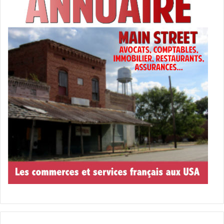
Avril Lavigne (Crédit photo : Instagram officiel)
YYNOT
– 20 et 21 juin : Boca Raton
Progressive Rock
Ringo Starr
– 20 juin : Hollywood
– 22 juin : St Augustine
Pop Music / Soft Rock