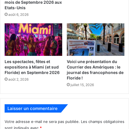
mois de Septembre 2026 aux
Alternative Rock / Indie
Etats-Unis
août 6, 2026
Les spectacles, fêtes et
Voici une présentation du
expositions à Miami (et sud
Courrier des Amériques : le
Floride) en Septembre 2026
journal des francophones de
Floride !
août 2, 2026
juillet 15, 2026
Laisser un commentaire
4 juin
Votre adresse e-mail ne sera pas publiée.
Les champs obligatoires
sont indiqués avec
*
Donavon Frankenreiter