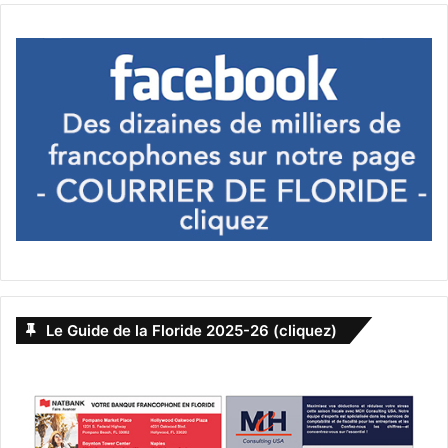
David Bisbal
– 14 juin : Miami Beach
– 15 juin : Orlando
Latin Music
David Bisbal (Crédit photo : CC BY-SA
2.0)
Le Guide de la Floride 2025-26 (cliquez)
The Kiffness
– 16 juin : Tampa
– 17 juin : Fort Lauderdale
Electronic Music / Dance