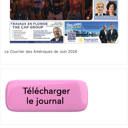
Fonseca
– 12 juin : Miami
– 13 juin : Orlando
Latin Music
Melendi
Le Courrier des Amériques de Juin 2026
– 12 juin : Orlando
– 13 et 14 juin : Miami
Latin Music
14 juin
Lauren Sanderson
The Social
Orlando
Pop Music / Soft Rock