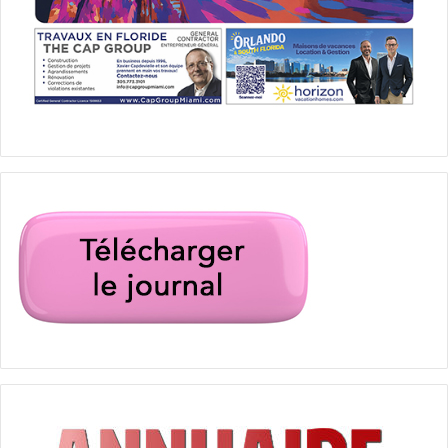
Alternative Rock / Indie
Thievery Corporation
– 18 juin : St Augustine
– 19 juin : St Petersburg
– 20 et 21 juin : Miami Beach
– 22 juin : Orlando
Electronic Music / Dance
Avril Lavigne
– 20 juin : Tampa
– 21 juin : Hollywood
– 23 juin : Jacksonville
Pop Music / Soft Rock