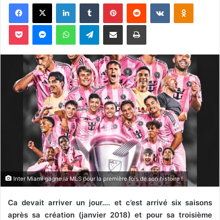
Facebook
X
Linkedin
Tumblr
Pinterest
Reddit
VKontakte
Odnoklassniki
o
y
Pocket
Messenger
WhatsApp
Telegram
Partager par email
Imprimer
e
r
u
n
c
o
u
r
r
i
e
l
Inter Miami gagne la MLS pour la première fois de son histoire !
Ca devait arriver un jour…. et c’est arrivé six saisons
après sa création (janvier 2018) et pour sa troisième