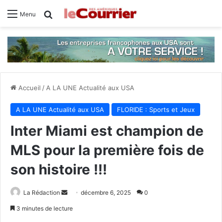
Rechercher
Menu
Accueil
/
A LA UNE Actualité aux USA
A LA UNE Actualité aux USA
FLORIDE : Sports et Jeux
Inter Miami est champion de
MLS pour la première fois de
son histoire !!!
La Rédaction
E
décembre 6, 2025
0
n
3 minutes de lecture
v