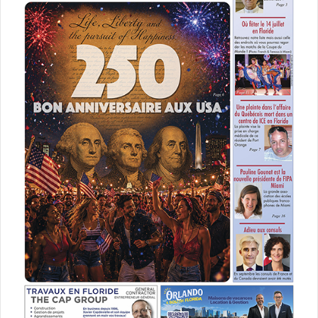
en Europe est un souvenir et certains pensaient qu’il était
dans une sorte de semi-retraite aux USA, il suffit de voir
ses performances cette année pour savoir qu’il n’est
toujours pas très loin du ballon d’or. En cas de victoire de
l’Argentine lors de la Coupe du Monde en juillet, il pourrait
bien de nouveau intégrer le Top20 mondial. Cette année, à
38 ans il est le meilleur butteur de MLS avec 35 buts mais
aussi le meilleur en passes décisives. C’est le 13e
championnat national que gagne Léo Messi après en avoir
remporté 10 avec Barcelone, et 2 avec Paris. Sa carrière
est unique – le plus grand athlète de tous les temps – et il
sera encore à la manœuvre lors de la prochaine saison.
Elle débutera dans le nouveau stade, Freedom Park, près
de l’aéroport de Miami, qui est en train d’être terminé.
Sans attendre, il est permis aussi de constater la chaleur
du public de Miami, « la familia », qui y a cru depuis la
première minute.