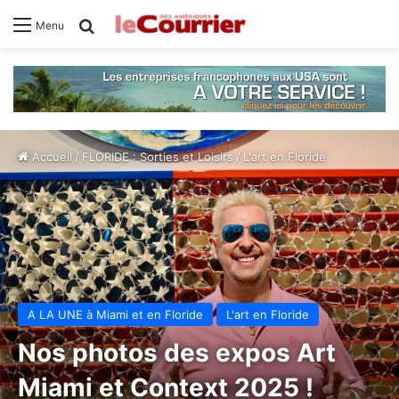
Rechercher
Menu
Accueil
/
FLORIDE : Sorties et Loisirs
/
L'art en Floride
A LA UNE à Miami et en Floride
L'art en Floride
Nos photos des expos Art
Miami et Context 2025 !