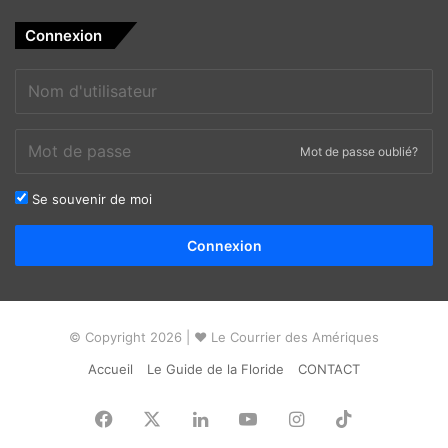
PUBLICITE :
Connexion
Mot de passe oublié?
Se souvenir de moi
Alternative:
Connexion
© Copyright 2026 | ❤ Le Courrier des Amériques
Accueil
Le Guide de la Floride
CONTACT
Facebook
X
Linkedin
YouTube
Instagram
TikTok
Florian Dauny, avocat d’immigration en Floride