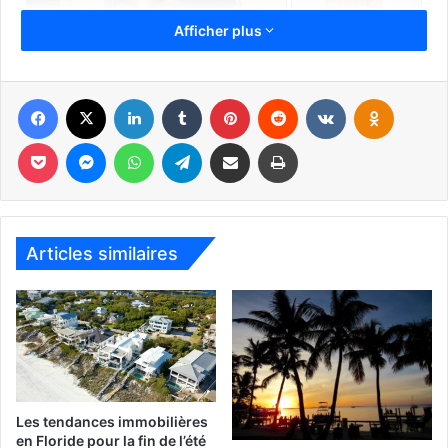
Afficher plus
Facebook
X
Linkedin
Tumblr
Pinterest
Reddit
VKontakte
Odnoklassniki
Pocket
Messenger
WhatsApp
Telegram
Partager par email
Imprimer
Articles similaires
Les tendances immobilières
en Floride pour la fin de l’été