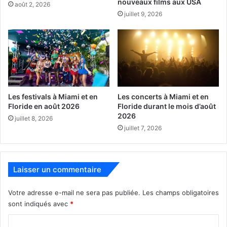
nouveaux films aux USA
août 2, 2026
– Du 30 juillet au 2 août : va à New York
juillet 9, 2026
AOÛT :
– Du 30 juillet au 2 août : va à New York
– Du 4 au 6 : va à Atlanta
– Du 7 au 9 : reçoit Los Angeles
– Du 11 au 13 : reçoit Pittsburgh
Les festivals à Miami et en
Les concerts à Miami et en
– Du 14 au 16 : va à Cincinnati
Floride en août 2026
Floride durant le mois d’août
– Du 17 au 19 : va à Philadelphie
2026
juillet 8, 2026
– Du 21 au 23 : reçoit Washington
juillet 7, 2026
– Du 24 au 26 : reçoit Boston
– Du 28 août au 31 : va à Washington
Laisser un commentaire
www.mlb.com/marlins
Votre adresse e-mail ne sera pas publiée.
Les champs obligatoires
SOCCER – MLS
sont indiqués avec
*
INTER MIAMI CF
C