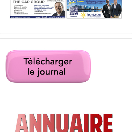
Calendrier des sports
Calendrier sportif à Miami et en Floride
Calendrier sportif juillet août 2026
États-Unis d’Amérique (USA)
florida panthers
Floride
hockey
lnh
Miami
Miami Dolphins
Miami Heat
nba
nfl
sport Miami