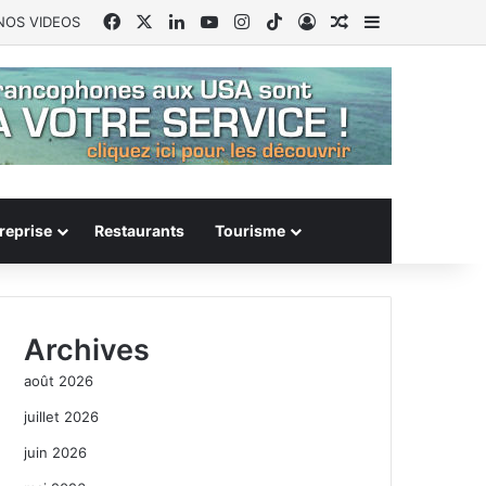
Facebook
X
Linkedin
YouTube
Instagram
TikTok
Connexion
Article Aléatoire
Sidebar (barr
NOS VIDEOS
reprise
Restaurants
Tourisme
Archives
août 2026
juillet 2026
juin 2026