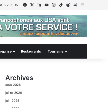
Facebook
X
Linkedin
YouTube
Instagram
TikTok
Connexion
Article Aléatoire
Sidebar (barr
NOS VIDEOS
reprise
Restaurants
Tourisme
Archives
août 2026
juillet 2026
juin 2026