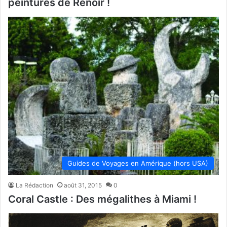
peintures de Renoir !
Guides de Voyages en Amérique (hors USA)
La Rédaction
août 31, 2015
0
Coral Castle : Des mégalithes à Miami !