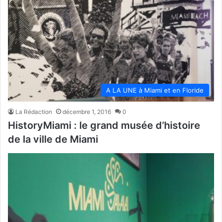
A LA UNE à Miami et en Floride
La Rédaction
décembre 1, 2016
0
HistoryMiami : le grand musée d’histoire
de la ville de Miami