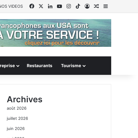
Facebook
X
Linkedin
YouTube
Instagram
TikTok
Connexion
Article Aléatoire
Sidebar (barr
NOS VIDEOS
reprise
Restaurants
Tourisme
Archives
août 2026
juillet 2026
juin 2026