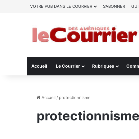
VOTRE PUB DANS LE COURRIER
S’ABONNER
GUI
Accueil
Le Courrier
Rubriques
Comm
Accueil
/
protectionnisme
protectionnism