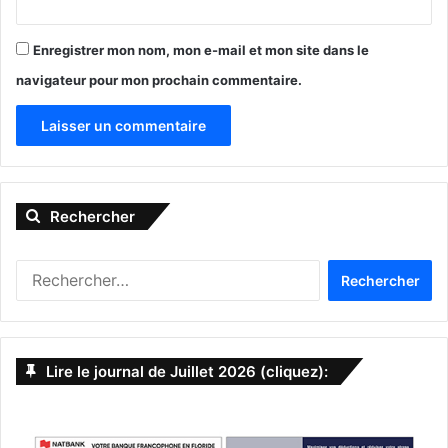
Enregistrer mon nom, mon e-mail et mon site dans le
navigateur pour mon prochain commentaire.
A
l
Rechercher
t
e
R
r
e
n
c
h
a
e
Lire le journal de Juillet 2026 (cliquez):
t
r
c
i
h
v
e