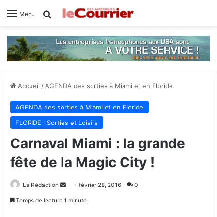
Rechercher
Menu
Accueil
/
AGENDA des sorties à Miami et en Floride
AGENDA des sorties à Miami et en Floride
FLORIDE : Sorties et Loisirs
Carnaval Miami : la grande
fête de la Magic City !
La Rédaction
E
février 28, 2016
0
n
Temps de lecture 1 minute
v
Facebook
X
Linkedin
Tumblr
Pinterest
Reddit
VKontakte
Odnoklassniki