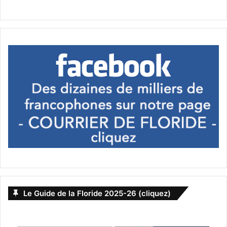
compte en banque
expatriés
financement
Floride
français
hollwyood
Natbank
placements
Pompano Beach
prêt
Québécois
services bancaires
snowbird
transfert de fonds
voyage
Le Guide de la Floride 2025-26 (cliquez)