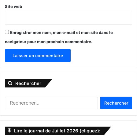
Site web
BOYNTON BEACH :
Boynton Town Center
970 Congress Ave #120, Boynton Beach, FL 33426
Enregistrer mon nom, mon e-mail et mon site dans le
Téléphone : (561) 244 6075
navigateur pour mon prochain commentaire.
A
l
Rechercher
t
e
R
r
e
n
c
h
a
e
Lire le journal de Juillet 2026 (cliquez):
t
r