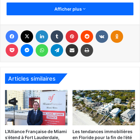
Afficher plus
Facebook
X
Linkedin
Tumblr
Pinterest
Reddit
VKontakte
Odnoklassniki
Pocket
Messenger
WhatsApp
Telegram
Partager par email
Imprimer
Articles similaires
L’Alliance Française de Miami
Les tendances immobilières
s’étend à Fort Lauderdale,
en Floride pour la fin de l’été