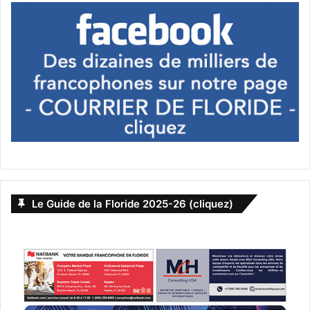
14 juillet
Bastille day
Floride
Miami
Miami Beach
party
soirée
Villa Azur
Le Guide de la Floride 2025-26 (cliquez)