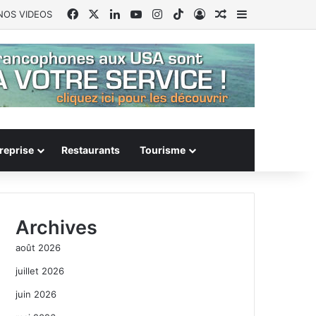
Facebook
X
Linkedin
YouTube
Instagram
TikTok
Connexion
Article Aléatoire
Sidebar (barr
NOS VIDEOS
reprise
Restaurants
Tourisme
Archives
août 2026
juillet 2026
juin 2026