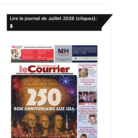
e
r
c
Lire le journal de Juillet 2026 (cliquez):
h
e
r
: