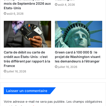
mois de Septembre 2026 aux
août 4, 2026
500 g de crevettes décortiquées et déveinées
Etats-Unis
100 g de bacon coupé en dés
août 6, 2026
1 petit oignon haché
1 gousse d’ail émincée
1 poivron rouge coupé en petits dés
1 c. à café de paprika fumé
1/2 c. à café de piment de Cayenne (optionnel)
Carte de débit ou carte de
Green card à 100 000 $ : le
2 c. à soupe de beurre
crédit aux États-Unis : c’est
projet de Washington visant
très différent par rapport à la
les demandeurs à l’étranger
2 c. à soupe de bouillon de poulet ou d’eau
France
juillet 16, 2026
1 c. à soupe de jus de citron
juillet 16, 2026
2 c. à soupe de persil frais haché
Préparation :
Laisser un commentaire
Les grits :
Votre adresse e-mail ne sera pas publiée.
Les champs obligatoires
Dans une casserole, porter à ébullition l’eau et le lait avec