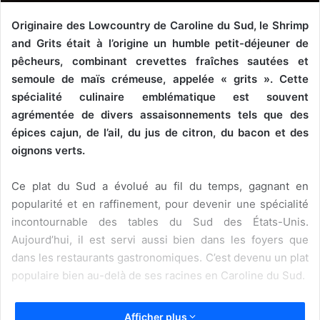
Originaire des Lowcountry de Caroline du Sud, le Shrimp
and Grits était à l’origine un humble petit-déjeuner de
pêcheurs, combinant crevettes fraîches sautées et
semoule de maïs crémeuse, appelée
« grits »
.
Cette
spécialité culinaire
emblématique
est souvent
agrémentée de divers assaisonnements tels que des
épices cajun, de l’ail, du jus de citron, du bacon et des
oignons verts.
Ce plat du Sud a évolué au fil du temps, gagnant en
popularité et en raffinement, pour devenir une spécialité
incontournable des tables du Sud des États-Unis.
Aujourd’hui, il est servi aussi bien dans les foyers que
dans les restaurants gastronomiques. C’est devenu un plat
populaire bien au-delà de ses racines en Caroline du Sud.
Afficher plus