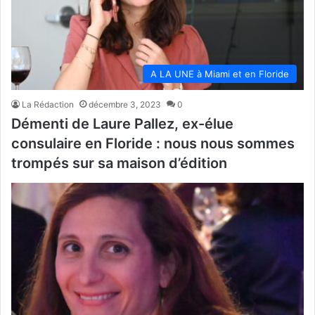
A LA UNE à Miami et en Floride
La Rédaction
décembre 3, 2023
0
Démenti de Laure Pallez, ex-élue
consulaire en Floride : nous nous sommes
trompés sur sa maison d’édition