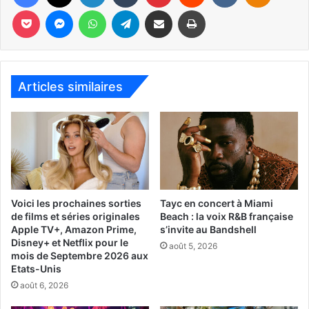
Pocket
Messenger
WhatsApp
Telegram
Partager par email
Imprimer
url= »https://youtu.be/fmEDom97DW0″]
Un film français est en compétition officielle :
Articles similaires
Dheepan
Un film de Jacques Audiard (palme d’or au dernier festival
de Cannes), narrant une histoire de réfugiés sri-lankais en
France. Eponine Momenceau (directrice de la
photographie du film) représentera Dheepan à sa
projection du 5 mars à 21h30 au Cinéma Miami Beach.
Voici les prochaines sorties
Tayc en concert à Miami
de films et séries originales
Beach : la voix R&B française
Apple TV+, Amazon Prime,
s’invite au Bandshell
[ot-video type= »youtube »
Disney+ et Netflix pour le
août 5, 2026
url= »https://youtu.be/0qB8_Q9oTuw »]
mois de Septembre 2026 aux
Etats-Unis
août 6, 2026
Et d’autres films francophones seront projetés hors