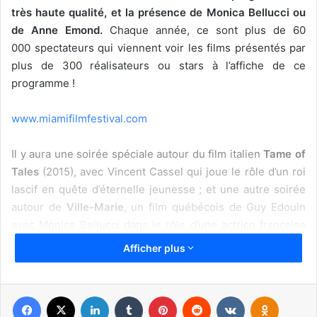
très haute qualité, et la présence de Monica Bellucci ou
de Anne Emond.
Chaque année, ce sont plus de 60
000 spectateurs qui viennent voir les films présentés par
plus de 300 réalisateurs ou stars à l’affiche de ce
programme !
www.miamifilmfestival.com
Il y aura une soirée spéciale autour du film italien
Tame of
Tales
(2015), avec Vincent Cassel qui joue le rôle d’un roi
lascif en quête d’éternelle jeunesse ; et une autre soirée
autour de
Ville-Marie
, un film québécois de Guy Edouin
avec Monica Bellucci dans le rôle d’une actrice française
qui s’en va tourner à Montréal. La belle Monica sera elle-
Afficher plus
même présente à Miami pour l’occasion, le 8 mars à 19h à
l’Olympia Theater !
Facebook
X
Linkedin
Tumblr
Pinterest
Reddit
VKontakte
Odnoklassniki
[ot-video type= »youtube »