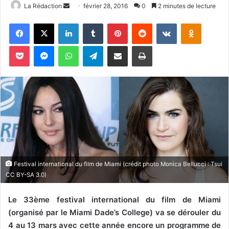
La Rédaction
E
février 28, 2016
0
2 minutes de lecture
n
Facebook
X
Linkedin
Tumblr
Pinterest
Reddit
VKontakte
Odnoklassniki
v
o
Pocket
Messenger
WhatsApp
Telegram
Partager par email
Imprimer
y
e
r
u
n
c
o
u
r
Festival international du film de Miami (crédit photo Monica Bellucci : Tsui
r
CC BY-SA 3.0)
i
e
Le 33ème festival international du film de Miami
l
(organisé par le Miami Dade’s College) va se dérouler du
4 au 13 mars avec cette année encore un programme de