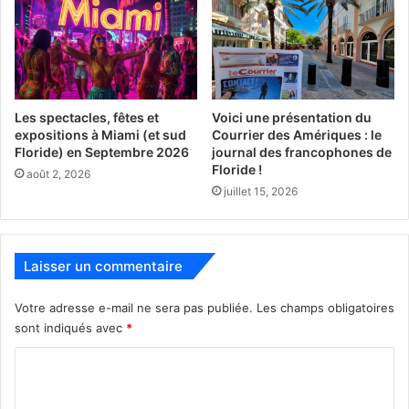
compétition, comme :
Les Êtres Chers
Un film québécois d’Anne Emond, avec Maxim Gaudette.
Les spectacles, fêtes et
Voici une présentation du
Anne Emond sera présente le 5 mars à 18h30 au Coral
expositions à Miami (et sud
Courrier des Amériques : le
Gables Art Cinema.
Floride) en Septembre 2026
journal des francophones de
Floride !
août 2, 2026
[ot-video type= »youtube »
juillet 15, 2026
url= »https://youtu.be/gDvNo7NMvTI »]
Laisser un commentaire
Maryland
Votre adresse e-mail ne sera pas publiée.
Les champs obligatoires
Un film français français d’Alice Wynocour, avec Matthias
sont indiqués avec
*
Schoenaerts dans le rôle d’un ex-soldat souffrant de
C
stress post-traumatique et devenu garde du corps sur la
o
Côte d’Azur.