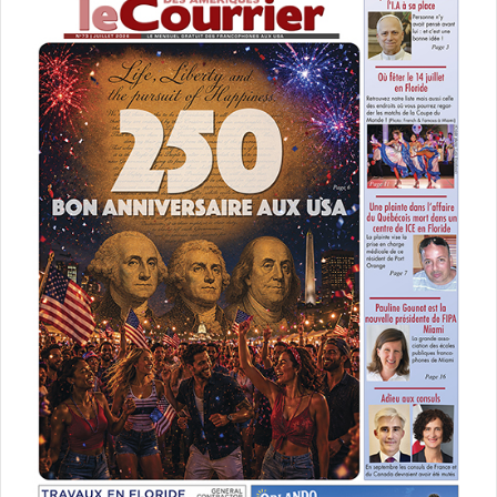
url= »https://youtu.be/bMjUawYWWQc »]
Et il aura aussi des courts métrages, comme L’homme de
ma Vie (Mélanie Delloye (France)), ou encore « Si j’étais le
bon Dieu » de Cordell Barker (Canada).