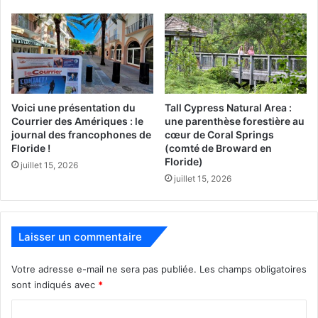
Indian Riverside
Park
Voici une présentation du
Tall Cypress Natural Area :
Courrier des Amériques : le
une parenthèse forestière au
journal des francophones de
cœur de Coral Springs
Côté rivière aussi il y a une merveille ! Si vous avez la
Floride !
(comté de Broward en
chance d’y être au lever du soleil, vous y ferez
Floride)
juillet 15, 2026
certainement l’une des plus belles photos de plage en
juillet 15, 2026
Floride. Mais quelle que soit le moment de la journée, la
vue y est magnifique ! Indian Riverside Park est un
ensemble qui s’étend sur environ 1000 mètres le long de
Laisser un commentaire
l’Indian River, dont l’accès est gratuit, avec des petites
criques à découvrir tout le long, par un joli chemin dans la
Votre adresse e-mail ne sera pas publiée.
Les champs obligatoires
mangrove.
sont indiqués avec
*
C
Le site internet du parc :
www.martin.fl.us/martin-county-