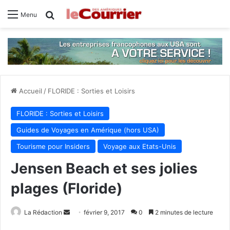
Rechercher
Menu
Accueil
/
FLORIDE : Sorties et Loisirs
FLORIDE : Sorties et Loisirs
Guides de Voyages en Amérique (hors USA)
Tourisme pour Insiders
Voyage aux Etats-Unis
Jensen Beach et ses jolies
plages (Floride)
La Rédaction
E
février 9, 2017
0
2 minutes de lecture
n
Facebook
X
Linkedin
Tumblr
Pinterest
Reddit
VKontakte
Odnoklassniki