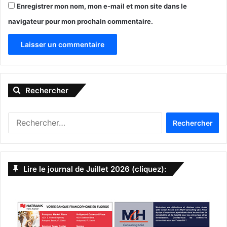
Enregistrer mon nom, mon e-mail et mon site dans le
navigateur pour mon prochain commentaire.
A
l
La Sewall House, construite par le capitaine Henry Sewall en 1889
Rechercher
t
au Indian RiverSide Park à Stuart en Floride
e
R
r
e
n
c
h
a
e
Lire le journal de Juillet 2026 (cliquez):
t
r
c
i
h
v
e
r
e