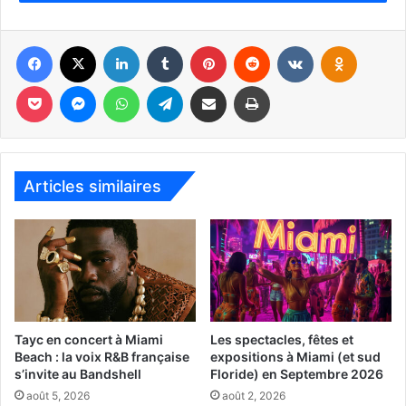
Les plages sur l’Atlantique de Jensen Beach (Crédit photo : Rick
Schwartz CC BY-NC 2.0)
Facebook
X
Linkedin
Tumblr
Pinterest
Reddit
VKontakte
Odnoklassniki
Pocket
Messenger
WhatsApp
Telegram
Partager par email
Imprimer
Articles similaires
Tayc en concert à Miami
Les spectacles, fêtes et
Beach : la voix R&B française
expositions à Miami (et sud
s’invite au Bandshell
Floride) en Septembre 2026
août 5, 2026
août 2, 2026