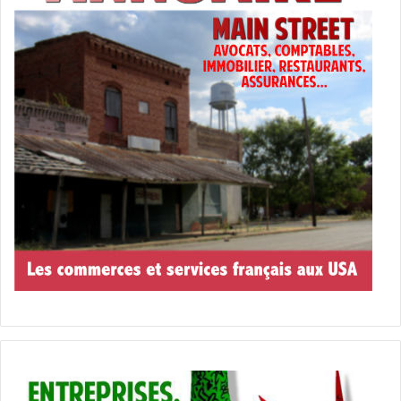
State Park
Ce très beau parc naturel juste au nord d’Indian Riverside
Park est en partie sur le territoire de Jensen Beach, mais
surtout à Port St Lucie. Nous y reviendront donc
prochainement dans une page sur cette ville. Néanmoins,
sachez que vous pouvez y pratiquer de la randonnée
(8km), du cheval, vélo, kayak, le tout dans un cadre
magnifique au bord de l’Indian River.
2541 Walton Road – Port St. Lucie , FL 34952
www.floridastateparks.org/park/Savannas