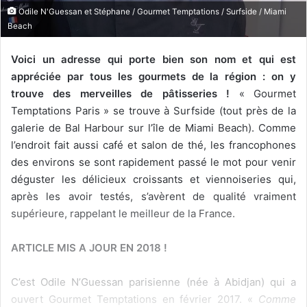
Odile N'Guessan et Stéphane / Gourmet Temptations / Surfside / Miami
Beach
Voici un adresse qui porte bien son nom et qui est
appréciée par tous les gourmets de la région : on y
trouve des merveilles de pâtisseries !
« Gourmet
Temptations Paris » se trouve à Surfside (tout près de la
galerie de Bal Harbour sur l’île de Miami Beach). Comme
l’endroit fait aussi café et salon de thé, les francophones
des environs se sont rapidement passé le mot pour venir
déguster les délicieux croissants et viennoiseries qui,
après les avoir testés, s’avèrent de qualité vraiment
supérieure, rappelant le meilleur de la France.
ARTICLE MIS A JOUR EN 2018 !
C’est Odile N’Guessan parisienne (née à Abidjan) qui a
ouvert Gourmet Temptations en février 2017. «
Comme