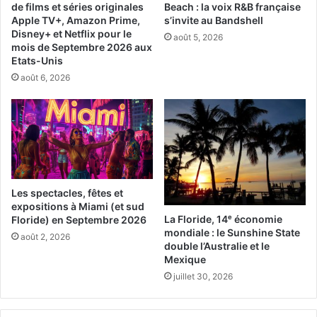
de films et séries originales
Beach : la voix R&B française
Tél: +1 (305) 397-8197
Apple TV+, Amazon Prime,
s’invite au Bandshell
Disney+ et Netflix pour le
août 5, 2026
/
contact@gourmet-
mois de Septembre 2026 aux
Etats-Unis
temptations.com
août 6, 2026
www.gourmet-temptations.com
Les spectacles, fêtes et
expositions à Miami (et sud
La Floride, 14ᵉ économie
Floride) en Septembre 2026
mondiale : le Sunshine State
août 2, 2026
double l’Australie et le
Mexique
juillet 30, 2026