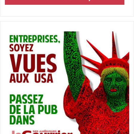
Bal Harbour
boulangerie (pour ceux qui cherchent des
croissants)
café
chocolat
chocolats
français
Gourmet Temptations