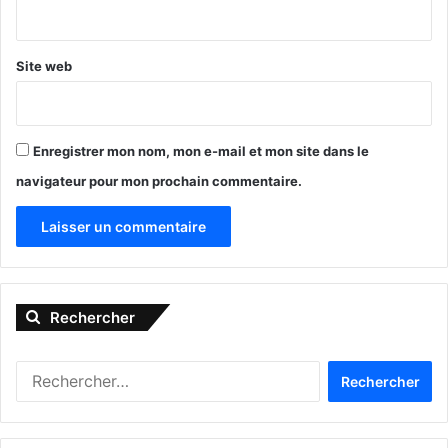
*
chocolat, ni de crème pour faire du remplissage comme on
en voit trop dans les pâtisseries américaines.
»
Site web
Enregistrer mon nom, mon e-mail et mon site dans le
navigateur pour mon prochain commentaire.
A
l
Rechercher
t
e
R
r
e
n
c
h
a