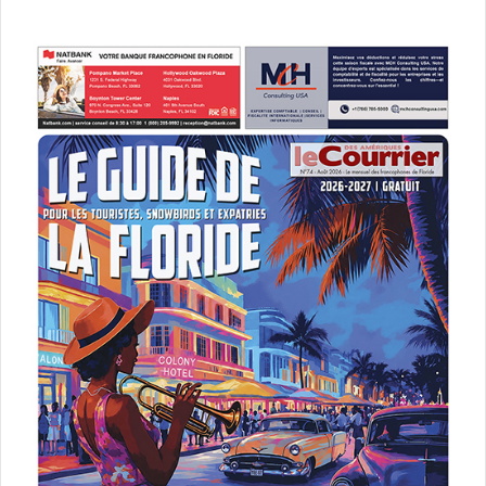
Et si vous êtes responsables des commandes dans les
hôtels ou restaurants de la région, bien évidemment
Gourmet Temptations fait aussi traiteur.
GOURMET TEMPTATIONS
9573 Harding Ave, Surfside, FL
33154
Tél: +1 (305) 397-8197
/
contact@gourmet-
temptations.com