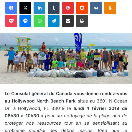
Facebook
X
Linkedin
Tumblr
Pinterest
Reddit
VKontakte
Odnoklassniki
v
o
Pocket
Messenger
WhatsApp
Telegram
Partager par email
Imprimer
y
e
r
u
n
c
o
u
r
r
i
Le Consulat général du Canada vous donne rendez-vous
e
au
Hollywood North Beach Park
situé au 3601 N Ocean
l
Dr, à Hollywood, FL 33019 le
lundi 4 février 2019 de
08h30 à 10h30
«
pour un nettoyage de la plage afin de
protéger nos ressources tout en se sensibilisant au
problème mondial des débris marins. Bien que le