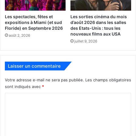
Les volontaires devraient:
Les spectacles, fêtes et
Les sorties cinéma du mois
expositions à Miami (et sud
d’août 2026 dans les salles
• Habillez-vous en fonction de la météo et portez des
Floride) en Septembre 2026
des Etats-Unis : tous les
nouveaux films aux USA
chaussures confortables pour marcher sur la plage. Nous
août 2, 2026
juillet 9, 2026
recommandons les chaussures à bout fermé comme les
baskets. Chapeau et lunettes de soleil sont également
recommandés pour les journées chaudes et ensoleillées.
Laisser un commentaire
• Veuillez apporter de l’eau dans une bouteille réutilisable
Votre adresse e-mail ne sera pas publiée.
Les champs obligatoires
afin que nous puissions réduire les déchets plastiques
sont indiqués avec
*
autant que possible. Nous fournirons des refroidisseurs
d’eau pour les remplissages d’eau filtrée froide, mais ne
C
fournirons pas d’eau en bouteille.
o
m
• Téléchargez l’application
Clean Swell
depuis votre
m
boutique d’applications pour participer à la journalisation
de données Citizen Science. Vous travaillerez en équipes
e