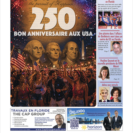
• Arrivée et enregistrement des volontaires
• Introduction et briefing de sécurité
• Expliquer les tâches, distribuer les fournitures
• Nettoyage des rives, enregistrement de données Citizen
Science
• se regrouper au point d’enregistrement
o Retour de fournitures
o Peser et signaler le poids total rassemblé
o Discussion sur les débris marins, questions et réponses,
points à retenir, solutions possibles