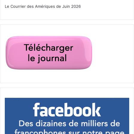
o prendre une photo de groupe
Le Courrier des Amériques de Juin 2026